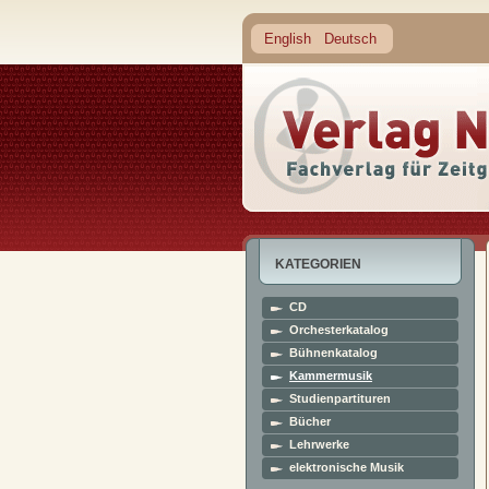
English
Deutsch
KATEGORIEN
CD
Orchesterkatalog
Bühnenkatalog
Kammermusik
Studienpartituren
Bücher
Lehrwerke
elektronische Musik