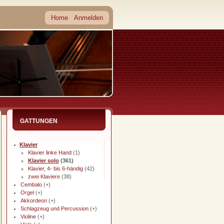
Home
Anmelden
GATTUNGEN
Klavier
Klavier linke Hand
(1)
Klavier solo
(361)
Klavier, 4- bis 6-händig
(42)
zwei Klaviere
(38)
Cembalo
(+)
Orgel
(+)
Akkordeon
(+)
Schlagzeug und Percussion
(+)
Violine
(+)