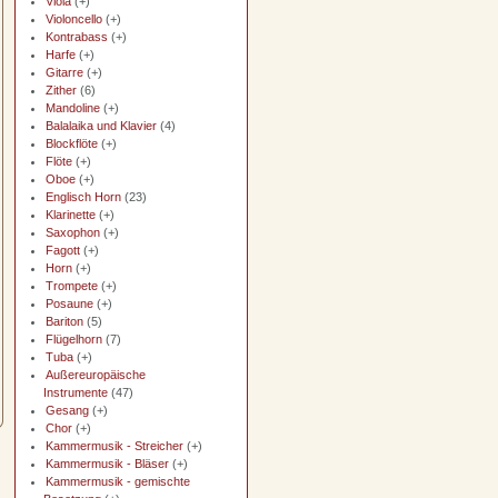
Viola
(+)
Violoncello
(+)
Kontrabass
(+)
Harfe
(+)
Gitarre
(+)
Zither
(6)
Mandoline
(+)
Balalaika und Klavier
(4)
Blockflöte
(+)
Flöte
(+)
Oboe
(+)
Englisch Horn
(23)
Klarinette
(+)
Saxophon
(+)
Fagott
(+)
Horn
(+)
Trompete
(+)
Posaune
(+)
Bariton
(5)
Flügelhorn
(7)
Tuba
(+)
Außereuropäische
Instrumente
(47)
Gesang
(+)
Chor
(+)
Kammermusik - Streicher
(+)
Kammermusik - Bläser
(+)
Kammermusik - gemischte