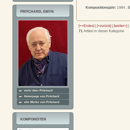
Kompositionsjahr:
1984 ,
S
PRITCHARD, GWYN
[<<Erstes]
|
[<zurück]
|
[weiter>]
|
71
Artikel in dieser Kategorie
mehr über Pritchard
Homepage von Pritchard
alle Werke von Pritchard
KOMPONISTEN