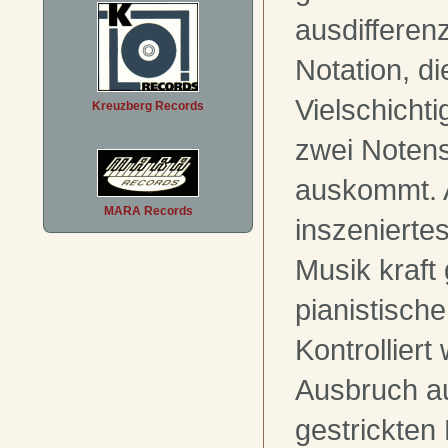
ausdifferenz
Notation, di
Vielschicht
Kreuzberg Records
zwei Noten
auskommt. 
MARA Records
inszenierte
Musik kraft 
pianistisch
Kontrollier
Ausbruch a
gestrickten