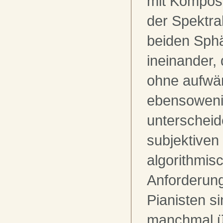
mit Komposi
der Spektral
beiden Sphä
ineinander,
ohne aufwä
ebensoweni
unterscheid
subjektiven
algorithmisc
Anforderun
Pianisten s
manchmal ü