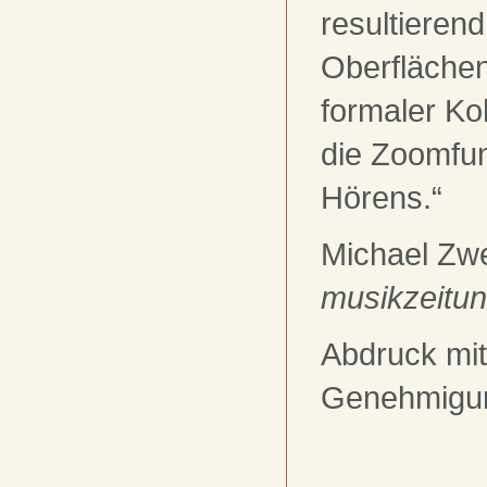
resultieren
Oberflächen
formaler Koh
die Zoomfun
Hörens.“
Michael Zw
musikzeitu
Abdruck mit
Genehmigu