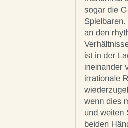
sogar die 
Spielbaren. 
an den rhy
Verhältniss
ist in der L
ineinander 
irrationale
wiederzuge
wenn dies 
und weiten 
beiden Händ