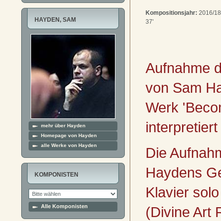
Kompositionsjahr:
2016/18
HAYDEN, SAM
37'
Aufnahme de
von Sam Ha
We
rk 'Beco
interpretier
mehr über Hayden
Homepage von Hayden
alle Werke von Hayden
Die Aufnah
Haydens Ge
KOMPONISTEN
Klavier solo 
Alle Komponisten
(Divine Art