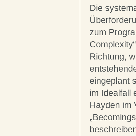
Die systema
Überforderun
zum Progr
Complexity
Richtung, w
entstehend
eingeplant 
im Idealfall 
Hayden im 
„Becomings“
beschreiben