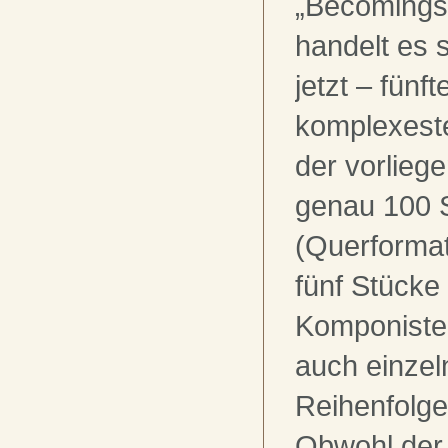
„Becomings
handelt es s
jetzt – fünf
komplexeste
der vorlieg
genau 100 
(Querformat
fünf Stücke
Komponiste
auch einzel
Reihenfolge
Obwohl der