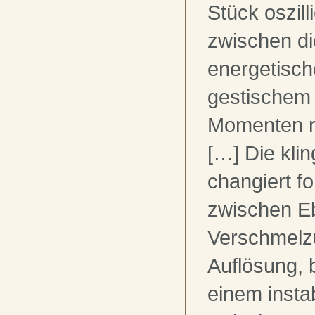
Stück oszill
zwischen d
energetisch
gestischem 
Momenten re
[…] Die kli
changiert f
zwischen Eb
Verschmelz
Auflösung, 
einem insta