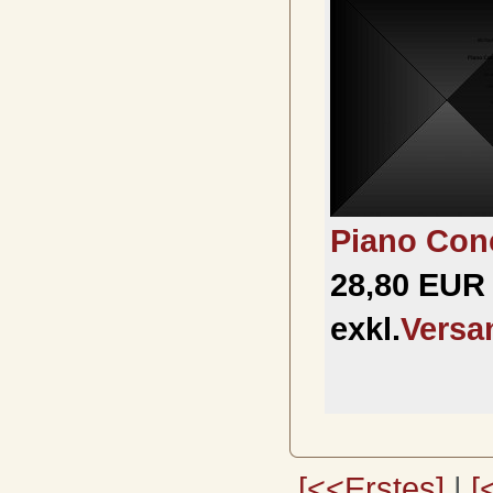
Piano Conc
28,80 EUR 
exkl.
Versa
[<<Erstes]
|
[