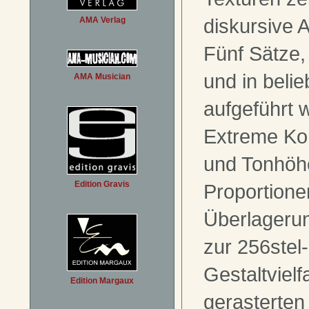
diskursive 
AMA Verlag
Fünf Sätze,
und in beli
AMA Musician
aufgeführt 
Extreme Kom
und Tonhöh
Edition Gravis
Proportionen
Überlagerun
zur 256stel
Gestaltvielf
Edition Margaux
gerasterte