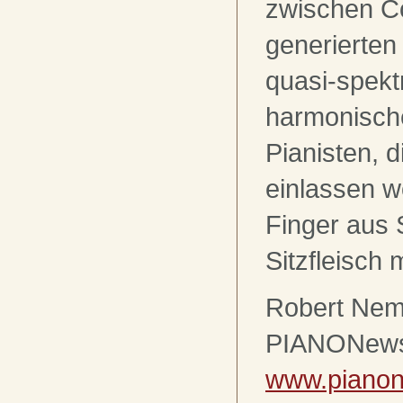
zwischen C
generierten
quasi-spekt
harmonische
Pianisten, d
einlassen wo
Finger aus S
Sitzfleisch 
Robert Nem
PIANONews
www.piano