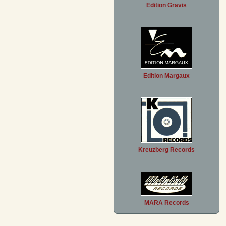
Edition Gravis
Edition Margaux
Kreuzberg Records
MARA Records