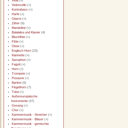
Viola
(+)
Violoncello
(+)
Kontrabass
(+)
Harfe
(+)
Gitarre
(+)
Zither
(6)
Mandoline
(+)
Balalaika und Klavier
(4)
Blockflöte
(+)
Flöte
(+)
Oboe
(+)
Englisch Horn
(23)
Klarinette
(+)
Saxophon
(+)
Fagott
(+)
Horn
(+)
Trompete
(+)
Posaune
(+)
Bariton
(5)
Flügelhorn
(7)
Tuba
(+)
Außereuropäische
Instrumente
(47)
Gesang
(+)
Chor
(+)
Kammermusik - Streicher
(+)
Kammermusik - Bläser
(+)
Kammermusik - gemischte