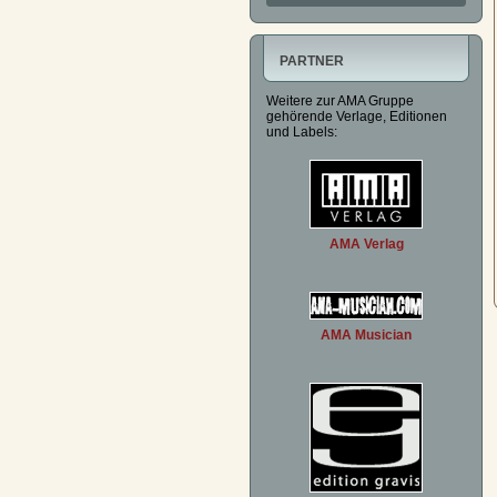
PARTNER
Weitere zur AMA Gruppe
gehörende Verlage, Editionen
und Labels:
AMA Verlag
AMA Musician