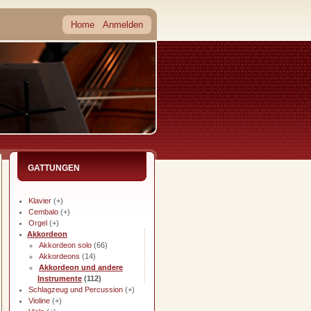
Home
Anmelden
GATTUNGEN
Klavier
(+)
Cembalo
(+)
Orgel
(+)
Akkordeon
Akkordeon solo
(66)
Akkordeons
(14)
Akkordeon und andere
Instrumente
(112)
Schlagzeug und Percussion
(+)
Violine
(+)