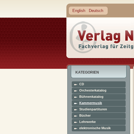
English
Deutsch
KATEGORIEN
CD
Orchesterkatalog
Bühnenkatalog
Kammermusik
Studienpartituren
Bücher
Lehrwerke
elektronische Musik