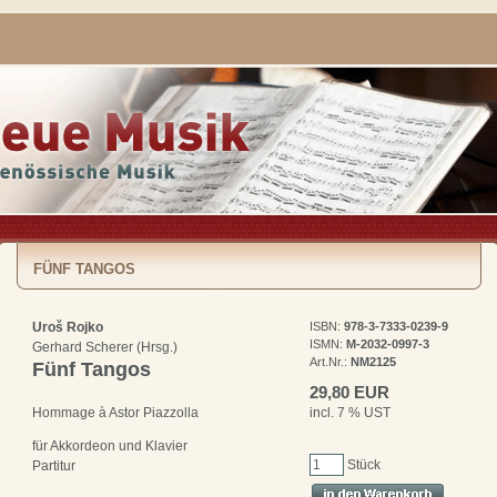
FÜNF TANGOS
Uroš Rojko
ISBN:
978-3-7333-0239-9
ISMN:
M-2032-0997-3
Gerhard Scherer (Hrsg.)
Art.Nr.:
NM2125
Fünf Tangos
29,80 EUR
incl. 7 % UST
Hommage à Astor Piazzolla
für Akkordeon und Klavier
Stück
Partitur