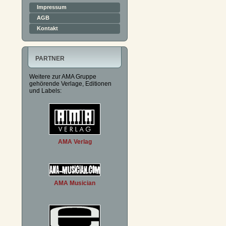
Impressum
AGB
Kontakt
PARTNER
Weitere zur AMA Gruppe
gehörende Verlage, Editionen
und Labels:
AMA Verlag
AMA Musician