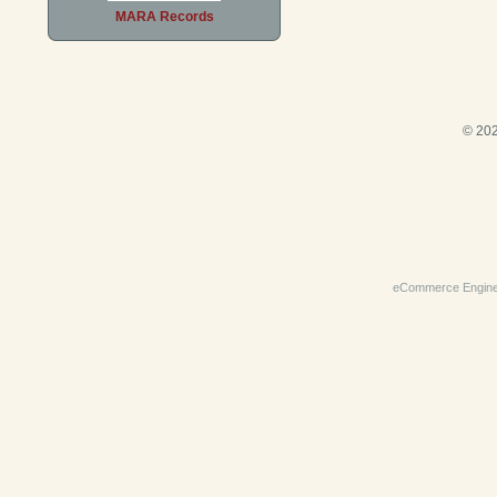
MARA Records
© 202
eCommerce Engin