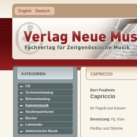
English
Deutsch
KATEGORIEN
CAPRICCIO
CD
Bert Poulheim
Orchesterkatalog
Capriccio
Bühnenkatalog
Kammermusik
für Fagott und Klavier
Studienpartituren
Bücher
Besetzung:
Fg, Klav
Lehrwerke
Partitur und Stimme
elektronische Musik