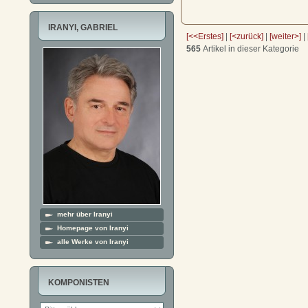
IRANYI, GABRIEL
[<<Erstes]
|
[<zurück]
|
[weiter>]
|
565
Artikel in dieser Kategorie
mehr über Iranyi
Homepage von Iranyi
alle Werke von Iranyi
KOMPONISTEN