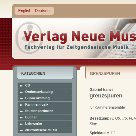
English
Deutsch
KATEGORIEN
GRENZSPUREN
CD
Gabriel Iranyi
Orchesterkatalog
grenzspuren
Bühnenkatalog
Kammermusik
für Kammerensemble
Studienpartituren
Bücher
Besetzung:
Fl, Ob, Trp, Vl, 
Lehrwerke
Klav
elektronische Musik
Spieldauer:
11'