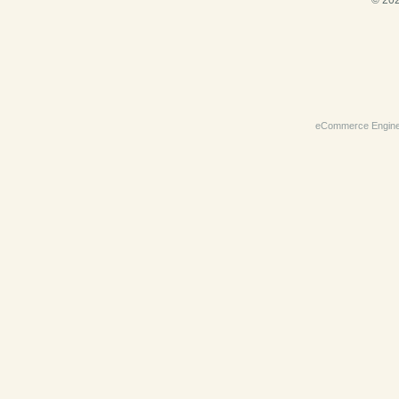
© 202
eCommerce Engin