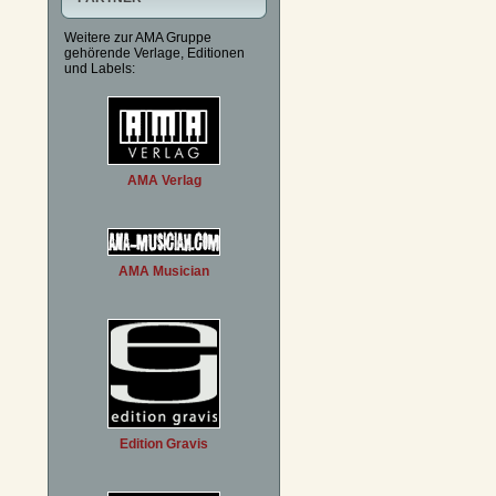
Weitere zur AMA Gruppe
gehörende Verlage, Editionen
und Labels:
AMA Verlag
AMA Musician
Edition Gravis