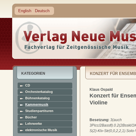
English
Deutsch
KATEGORIEN
KONZERT FÜR ENSEMB
CD
Klaus Ospald
Orchesterkatalog
Konzert für Ense
Bühnenkatalog
Violine
Kammermusik
Studienpartituren
Bücher
Besetzung:
3(auch
Lehrwerke
3Picc/2Bassfl).0.2(2Bsskl/1K
elektronische Musik
S(2)-Klv-Str(0,0,2,2,1).Solo-