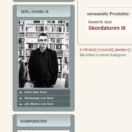
SEEL, DANIEL N.
verwandte Produkte:
Daniel N. Seel
Skordaturen III
[<<Erstes]
|
[<zurück]
|
[weiter>]
|
24
Artikel in dieser Kategorie
mehr über Seel
Homepage von Seel
alle Werke von Seel
KOMPONISTEN