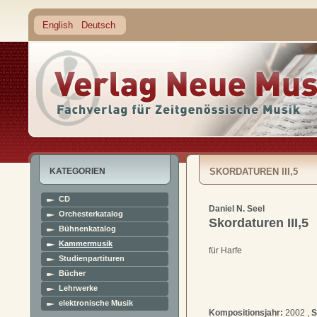
English
Deutsch
KATEGORIEN
SKORDATUREN III,5
CD
Daniel N. Seel
Orchesterkatalog
Skordaturen III,5
Bühnenkatalog
Kammermusik
für Harfe
Studienpartituren
Bücher
Lehrwerke
elektronische Musik
Kompositionsjahr:
2002 ,
S