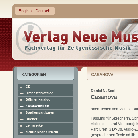
English
Deutsch
KATEGORIEN
CASANOVA
CD
Daniel N. Seel
Orchesterkatalog
Casanova
Bühnenkatalog
Kammermusik
nach Texten von Monica Bu
Studienpartituren
Fassung für Sprecherin, Spre
Bücher
Violoncello und Videoprojek
Lehrwerke
Partituren, 3 DVDs, Audio-Z
elektronische Musik
gesprochenen Texte ad lib.