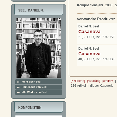
Kompositionsjahr:
2008 ,
S
SEEL, DANIEL N.
verwandte Produkte:
Daniel N. Seel
Casanova
21,80 EUR, incl. 7 % UST
Daniel N. Seel
Casanova
48,00 EUR, incl. 7 % UST
[<<Erstes]
|
[<zurück]
|
[weiter>]
|
mehr über Seel
226
Artikel in dieser Kategorie
Homepage von Seel
alle Werke von Seel
KOMPONISTEN