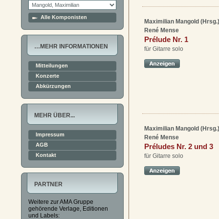
Alle Komponisten
Maximilian Mangold (Hrsg.
René Mense
Prélude Nr. 1
…MEHR INFORMATIONEN
für Gitarre solo
Mitteilungen
Konzerte
Abkürzungen
MEHR ÜBER...
Maximilian Mangold (Hrsg.
Impressum
René Mense
AGB
Préludes Nr. 2 und 3
Kontakt
für Gitarre solo
PARTNER
Weitere zur AMA Gruppe
gehörende Verlage, Editionen
und Labels: