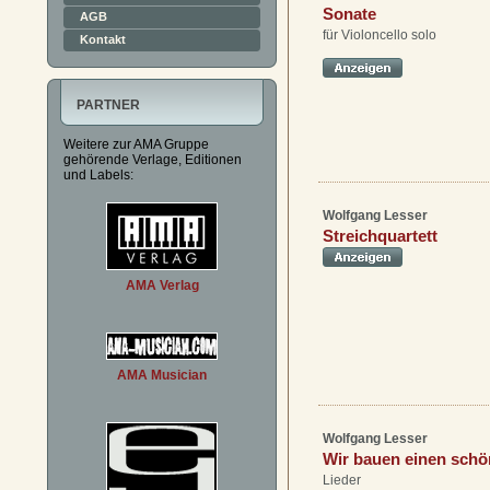
Sonate
AGB
für Violoncello solo
Kontakt
PARTNER
Weitere zur AMA Gruppe
gehörende Verlage, Editionen
und Labels:
Wolfgang Lesser
Streichquartett
AMA Verlag
AMA Musician
Wolfgang Lesser
Wir bauen einen schö
Lieder