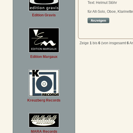
Text: Helmut Stöhr
für Alt-Solo, Oboe, Klarinett
Edition Gravis
Zeige
1
bis
6
(von insgesamt
6
Ar
Edition Margaux
Kreuzberg Records
MARA Records