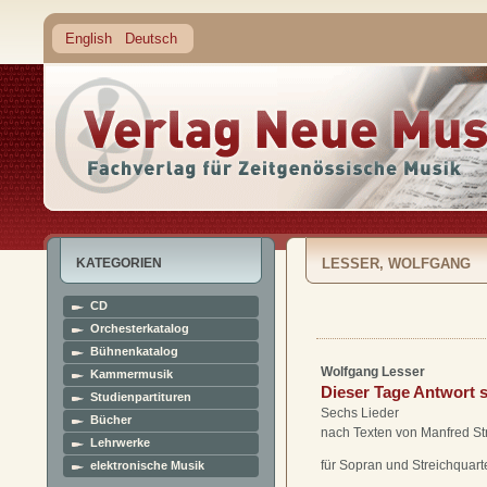
English
Deutsch
KATEGORIEN
LESSER, WOLFGANG
CD
Orchesterkatalog
Bühnenkatalog
Wolfgang Lesser
Kammermusik
Dieser Tage Antwort 
Studienpartituren
Sechs Lieder
Bücher
nach Texten von Manfred St
Lehrwerke
für Sopran und Streichquarte
elektronische Musik