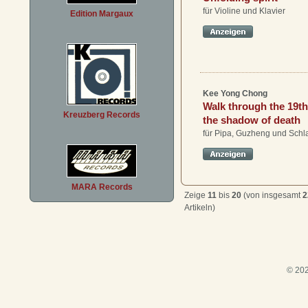
für Violine und Klavier
Edition Margaux
Kee Yong Chong
Walk through the 19th 
Kreuzberg Records
the shadow of death
für Pipa, Guzheng und Sch
MARA Records
Zeige
11
bis
20
(von insgesamt
2
Artikeln)
© 202