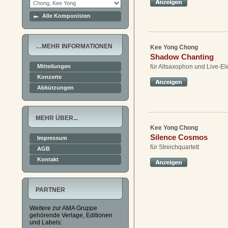
Alle Komponisten
…MEHR INFORMATIONEN
Kee Yong Chong
Shadow Chanting
Mitteilungen
für Altsaxophon und Live-El
Konzerte
Abkürzungen
MEHR ÜBER...
Kee Yong Chong
Silence Cosmos
Impressum
für Streichquartett
AGB
Kontakt
PARTNER
Weitere zur AMA Gruppe
gehörende Verlage, Editionen
und Labels: