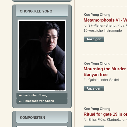
CHONG, KEE YONG
Kee Yong Chong
Metamorphosis VI - W
für 37-Pfeifen-Sheng, Pipa
10 westliche Instrumente
Kee Yong Chong
Mourning the Murder 
Banyan tree
für Quintett oder Sextett
mehr über Chong
Homepage von Chong
Kee Yong Chong
Ritual for gate 19 in o
KOMPONISTEN
für Erhu, Flöte, Klarinette u