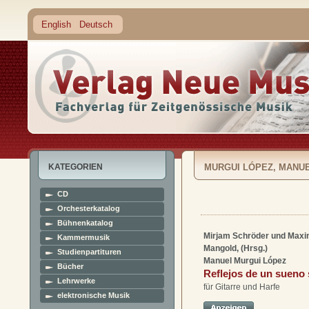
English
Deutsch
KATEGORIEN
MURGUI LÓPEZ, MANU
CD
Orchesterkatalog
Bühnenkatalog
Mirjam Schröder und Maxim
Kammermusik
Mangold, (Hrsg.)
Studienpartituren
Manuel Murgui López
Bücher
Reflejos de un sueno
Lehrwerke
für Gitarre und Harfe
elektronische Musik