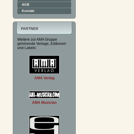
AGB
Kontakt
PARTNER
Weitere zur AMA Gruppe
gehörende Verlage, Editionen
und Labels:
AMA Verlag
AMA Musician