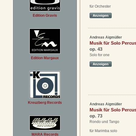
für Orchester
Edition Gravis
Andreas Aigmüller
Musik für Solo Percus
op. 43
Solo for one
Edition Margaux
Kreuzberg Records
Andreas Aigmüller
Musik für Solo Percuss
op. 73
Rondo und Tango
für Marimba solo
MARA Records