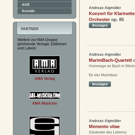
AGB
Andreas Aigmüller
Kontakt
Konzert für Klarinett
Orchester
op. 85
PARTNER
Weitere zur AMA Gruppe
gehörende Verlage, Editionen
und Labels:
Andreas Aigmüller
MarimBach-Quartett
Hommage an Bach in Weim
für vier Marimbas
AMA Verlag
AMA Musician
Andreas Aigmüller
Memento vitae
(Gedenke des Lebens)