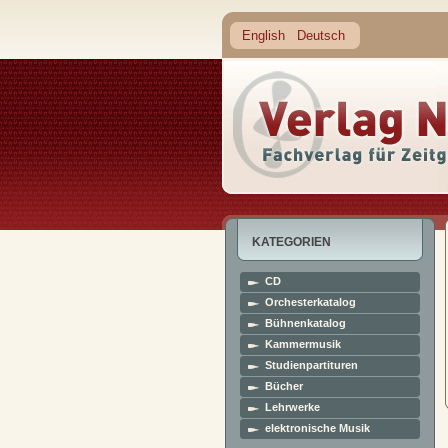
English
Deutsch
KATEGORIEN
CD
Orchesterkatalog
Bühnenkatalog
Kammermusik
Studienpartituren
Bücher
Lehrwerke
elektronische Musik