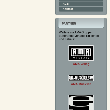
AGB
Kontakt
PARTNER
Weitere zur AMA Gruppe
gehörende Verlage, Editionen
und Labels:
AMA Verlag
AMA Musician