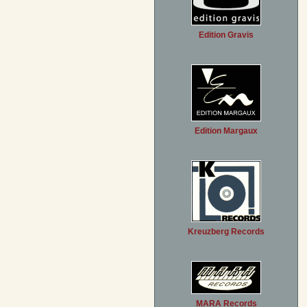
Edition Gravis
Edition Margaux
Kreuzberg Records
MARA Records