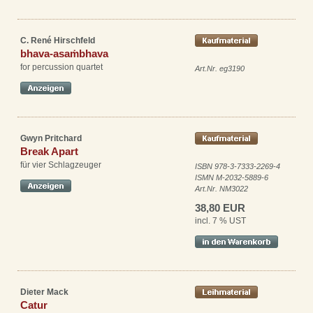
C. René Hirschfeld
bhava-asaṁbhava
for percussion quartet
Art.Nr. eg3190
Gwyn Pritchard
Break Apart
für vier Schlagzeuger
ISBN 978-3-7333-2269-4
ISMN M-2032-5889-6
Art.Nr. NM3022
38,80 EUR
incl. 7 % UST
Dieter Mack
Catur