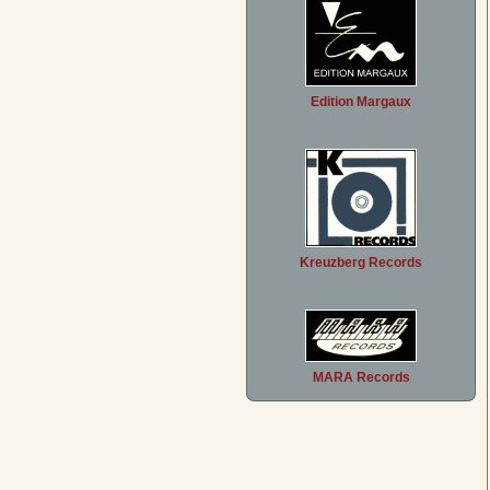
Edition Margaux
Kreuzberg Records
MARA Records