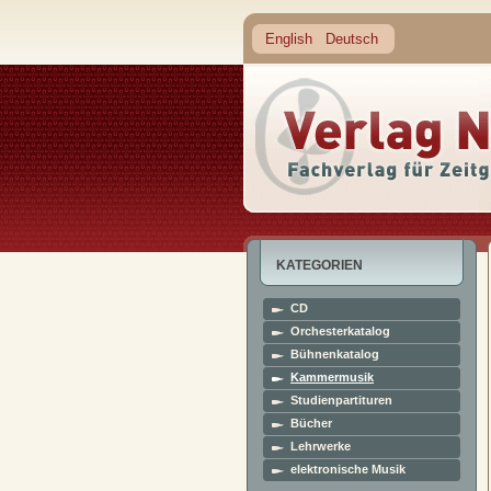
English
Deutsch
KATEGORIEN
CD
Orchesterkatalog
Bühnenkatalog
Kammermusik
Studienpartituren
Bücher
Lehrwerke
elektronische Musik