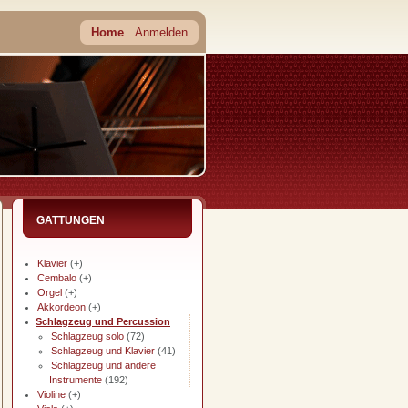
Home
Anmelden
GATTUNGEN
Klavier
(+)
Cembalo
(+)
Orgel
(+)
Akkordeon
(+)
Schlagzeug und Percussion
Schlagzeug solo
(72)
Schlagzeug und Klavier
(41)
Schlagzeug und andere
Instrumente
(192)
Violine
(+)