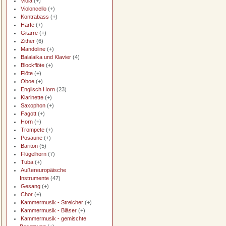
Viola
(+)
Violoncello
(+)
Kontrabass
(+)
Harfe
(+)
Gitarre
(+)
Zither
(6)
Mandoline
(+)
Balalaika und Klavier
(4)
Blockflöte
(+)
Flöte
(+)
Oboe
(+)
Englisch Horn
(23)
Klarinette
(+)
Saxophon
(+)
Fagott
(+)
Horn
(+)
Trompete
(+)
Posaune
(+)
Bariton
(5)
Flügelhorn
(7)
Tuba
(+)
Außereuropäische
Instrumente
(47)
Gesang
(+)
Chor
(+)
Kammermusik - Streicher
(+)
Kammermusik - Bläser
(+)
Kammermusik - gemischte