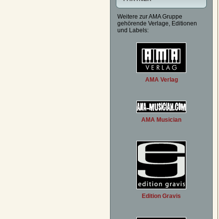
Weitere zur AMA Gruppe
gehörende Verlage, Editionen
und Labels:
AMA Verlag
AMA Musician
Edition Gravis