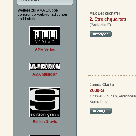
Weitere zur AMA Gruppe
Max Beckschäfer
gehörende Verlage, Editionen
2. Streichquartett
und Labels:
("Variazioni")
AMA Verlag
AMA Musician
James Clarke
2009-S
für zwei Violinen, Violoncel
Kontrabass
Edition Gravis