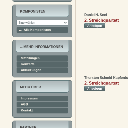
KOMPONISTEN
Daniel N. Seel
2. Streichquartett
Alle Komponisten
…MEHR INFORMATIONEN
Mitteilungen
Konzerte
Abkürzungen
Thorsten Schmid-Kapfenb
2. Streichquartett
MEHR ÜBER...
Impressum
AGB
Kontakt
PARTNER