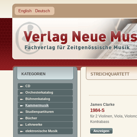
English
Deutsch
KATEGORIEN
STREICHQUARTETT
CD
Orchesterkatalog
Bühnenkatalog
James Clarke
Kammermusik
1984-S
Studienpartituren
für 2 Violinen, Viola, Violon
Bücher
Kontrabass
Lehrwerke
elektronische Musik