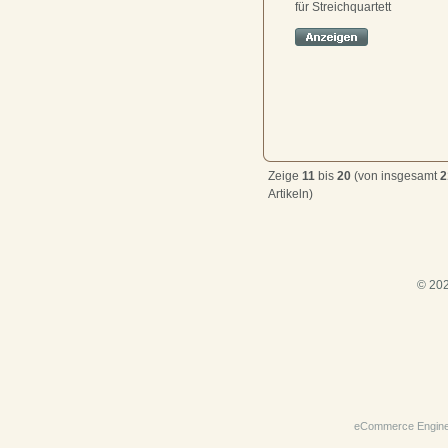
für Streichquartett
Zeige
11
bis
20
(von insgesamt
2
Artikeln)
© 202
eCommerce Engin