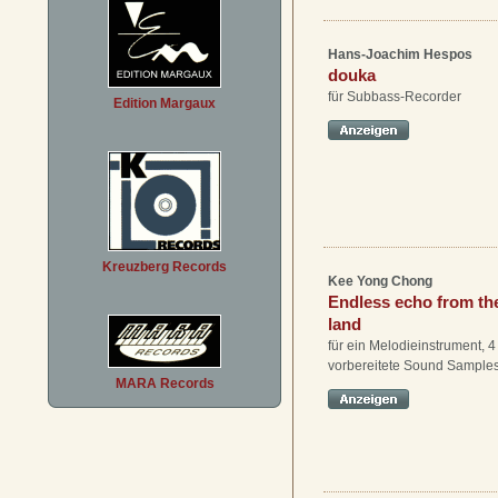
Hans-Joachim Hespos
douka
für Subbass-Recorder
Edition Margaux
Kreuzberg Records
Kee Yong Chong
Endless echo from th
land
für ein Melodieinstrument, 
vorbereitete Sound Sample
MARA Records