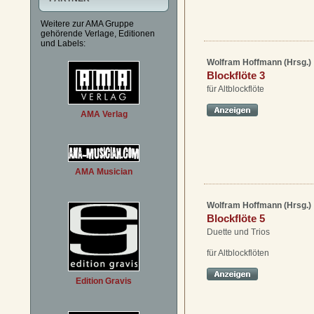
Weitere zur AMA Gruppe
gehörende Verlage, Editionen
und Labels:
Wolfram Hoffmann (Hrsg.)
Blockflöte 3
für Altblockflöte
AMA Verlag
AMA Musician
Wolfram Hoffmann (Hrsg.)
Blockflöte 5
Duette und Trios
für Altblockflöten
Edition Gravis