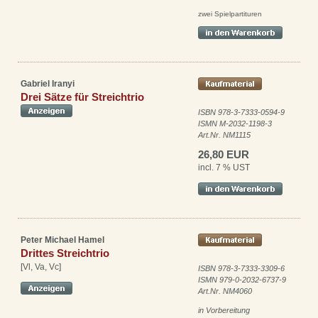
zwei Spielpartituren
Gabriel Iranyi
Drei Sätze für Streichtrio
ISBN 978-3-7333-0594-9
ISMN M-2032-1198-3
Art.Nr. NM1115
26,80 EUR
incl. 7 % UST
Peter Michael Hamel
Drittes Streichtrio
[Vl, Va, Vc]
ISBN 978-3-7333-3309-6
ISMN 979-0-2032-6737-9
Art.Nr. NM4060
in Vorbereitung