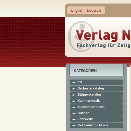
English
Deutsch
KATEGORIEN
CD
Orchesterkatalog
Bühnenkatalog
Kammermusik
Studienpartituren
Bücher
Lehrwerke
elektronische Musik