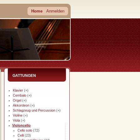
Home
Anmelden
GATTUNGEN
Klavier
(+)
Cembalo
(+)
Orgel
(+)
Akkordeon
(+)
Schlagzeug und Percussion
(+)
Violine
(+)
Viola
(+)
Violoncello
Cello solo
(72)
Celli
(23)