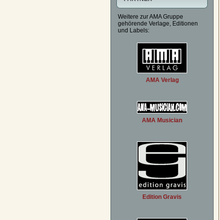
Weitere zur AMA Gruppe
gehörende Verlage, Editionen
und Labels:
AMA Verlag
AMA Musician
Edition Gravis