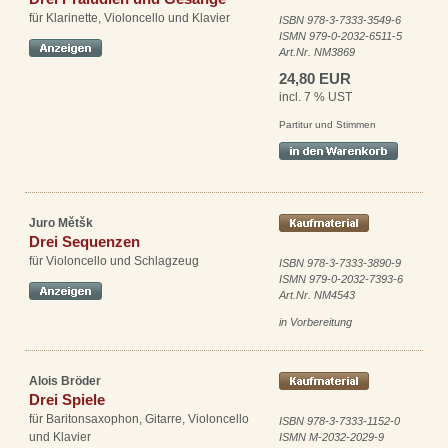
für Klarinette, Violoncello und Klavier
ISBN 978-3-7333-3549-6
ISMN 979-0-2032-6511-5
Art.Nr. NM3869
24,80 EUR
incl. 7 % UST
Partitur und Stimmen
Juro Mětšk
Drei Sequenzen
für Violoncello und Schlagzeug
ISBN 978-3-7333-3890-9
ISMN 979-0-2032-7393-6
Art.Nr. NM4543
in Vorbereitung
Alois Bröder
Drei Spiele
für Baritonsaxophon, Gitarre, Violoncello
ISBN 978-3-7333-1152-0
und Klavier
ISMN M-2032-2029-9