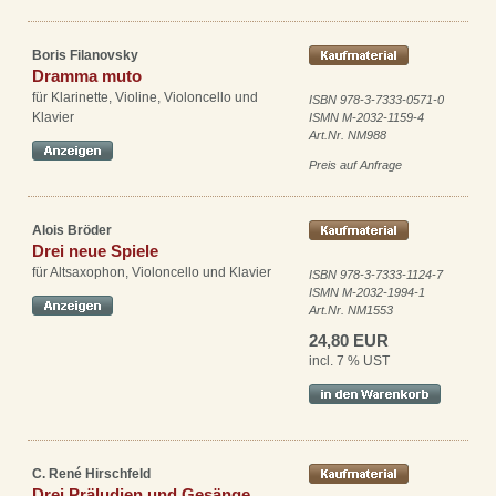
Boris Filanovsky
Dramma muto
für Klarinette, Violine, Violoncello und
ISBN 978-3-7333-0571-0
Klavier
ISMN M-2032-1159-4
Art.Nr. NM988
Preis auf Anfrage
Alois Bröder
Drei neue Spiele
für Altsaxophon, Violoncello und Klavier
ISBN 978-3-7333-1124-7
ISMN M-2032-1994-1
Art.Nr. NM1553
24,80 EUR
incl. 7 % UST
C. René Hirschfeld
Drei Präludien und Gesänge