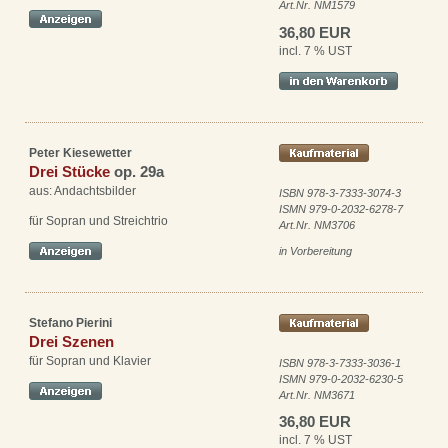
Art.Nr. NM1579
36,80 EUR
incl. 7 % UST
Peter Kiesewetter
Drei Stücke
op. 29a
aus: Andachtsbilder
ISBN 978-3-7333-3074-3
ISMN 979-0-2032-6278-7
für Sopran und Streichtrio
Art.Nr. NM3706
in Vorbereitung
Stefano Pierini
Drei Szenen
für Sopran und Klavier
ISBN 978-3-7333-3036-1
ISMN 979-0-2032-6230-5
Art.Nr. NM3671
36,80 EUR
incl. 7 % UST