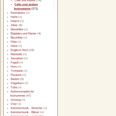
Cello und Klavier
(74)
Cello und andere
Instrumente
(271)
Kontrabass
(+)
Harfe
(+)
Gitarre
(+)
Zither
(6)
Mandoline
(+)
Balalaika und Klavier
(4)
Blockflöte
(+)
Flöte
(+)
Oboe
(+)
Englisch Horn
(23)
Klarinette
(+)
Saxophon
(+)
Fagott
(+)
Horn
(+)
Trompete
(+)
Posaune
(+)
Bariton
(5)
Flügelhorn
(7)
Tuba
(+)
Außereuropäische
Instrumente
(47)
Gesang
(+)
Chor
(+)
Kammermusik - Streicher
(+)
Kammermusik - Bläser
(+)