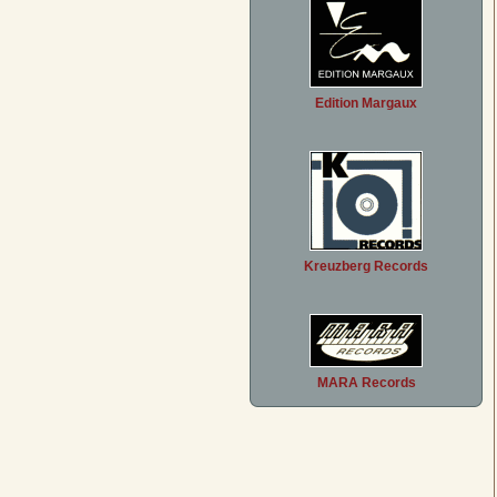
Edition Margaux
Kreuzberg Records
MARA Records