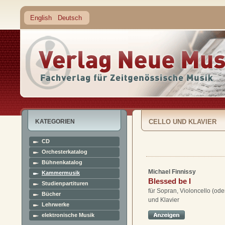
English
Deutsch
KATEGORIEN
CELLO UND KLAVIER
CD
Orchesterkatalog
Bühnenkatalog
Michael Finnissy
Kammermusik
Blessed be I
Studienpartituren
für Sopran, Violoncello (od
Bücher
und Klavier
Lehrwerke
elektronische Musik