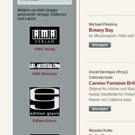
Weitere zur AMA Gruppe
gehörende Verlage, Editionen
und Labels:
Michael Finnissy
Botany Bay
für Mezzosopran, Flöte und 
AMA Verlag
David Geringas (Hrsg.)
AMA Musician
Caterina Isaia
Carmen Fantaisie Bril
Original für Violine und Kla
Hubay, bearbeitet für Violon
Klavier von Caterina Isaia
Edition Gravis
Mayako Kubo