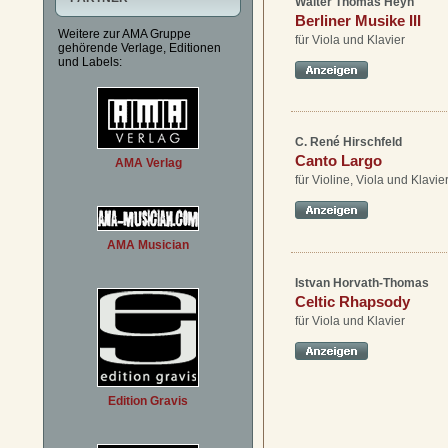
Walter Thomas Heyn
Berliner Musike III
Weitere zur AMA Gruppe
für Viola und Klavier
gehörende Verlage, Editionen
und Labels:
C. René Hirschfeld
Canto Largo
AMA Verlag
für Violine, Viola und Klavie
AMA Musician
Istvan Horvath-Thomas
Celtic Rhapsody
für Viola und Klavier
Edition Gravis