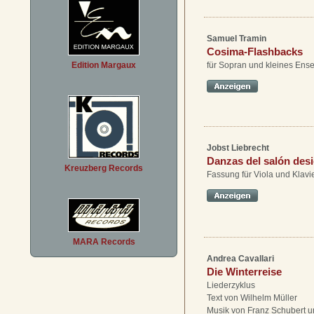
Samuel Tramin
Cosima-Flashbacks
Edition Margaux
für Sopran und kleines Ens
Jobst Liebrecht
Danzas del salón desi
Kreuzberg Records
Fassung für Viola und Klavi
MARA Records
Andrea Cavallari
Die Winterreise
Liederzyklus
Text von Wilhelm Müller
Musik von Franz Schubert 