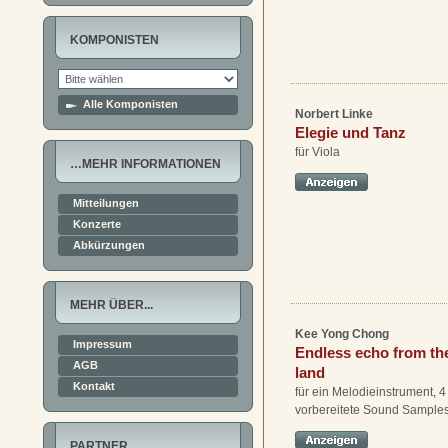
KOMPONISTEN
Alle Komponisten
Norbert Linke
Elegie und Tanz
für Viola
…MEHR INFORMATIONEN
Mitteilungen
Konzerte
Abkürzungen
MEHR ÜBER...
Kee Yong Chong
Impressum
Endless echo from th
AGB
land
Kontakt
für ein Melodieinstrument, 
vorbereitete Sound Sample
PARTNER