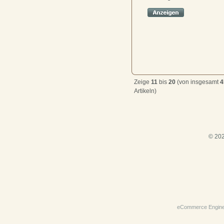
Zeige
11
bis
20
(von insgesamt
4
Artikeln)
© 202
eCommerce Engin