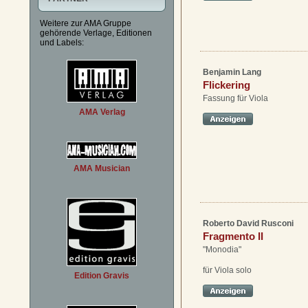
Weitere zur AMA Gruppe
gehörende Verlage, Editionen
und Labels:
Benjamin Lang
Flickering
Fassung für Viola
AMA Verlag
AMA Musician
Roberto David Rusconi
Fragmento II
"Monodia"
für Viola solo
Edition Gravis