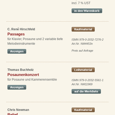
incl. 7 % UST
C. René Hirschfeld
Passages
für Klavier, Posaune und 2 variable tiefe
ISMN 979-0-2032-7276-2
Melodieinstrumente
Art.Nr. NM4453n
Preis auf Anfrage
Thomas Buchholz
Posaunenkonzert
für Posaune und Kammerensemble
ISMN 979-0-2032-5561-1
Art.Nr. NM11969
Chris Newman
Relief