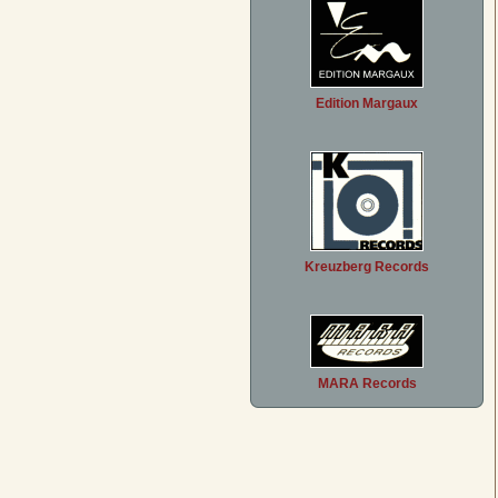
Edition Margaux
Kreuzberg Records
MARA Records