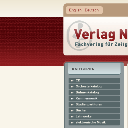
English
Deutsch
KATEGORIEN
CD
Orchesterkatalog
Bühnenkatalog
Kammermusik
Studienpartituren
Bücher
Lehrwerke
elektronische Musik