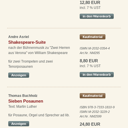
12,80 EUR
incl. 7 % UST
Andre Asriel
Shakespeare-Suite
nach der Bühnenmusik zu "Zwei Herren
ISMN M-2032-0354-4
aus Verona" von William Shakespeare
Art.Nr. NM295
8,80 EUR
für zwei Trompeten und zwei
incl. 7 % UST
Tenorposaunen
Thomas Buchholz
Sieben Posaunen
Text: Martin Luther
ISBN 978-3-7333-1810-9
ISMN M-2032-3229-2
für Posaune, Orgel und Sprecher ad lib.
Art.Nr. NM2599
24,80 EUR