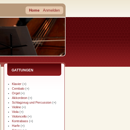
Home
Anmelden
GATTUNGEN
Klavier
(+)
Cembalo
(+)
Orgel
(+)
Akkordeon
(+)
Schlagzeug und Percussion
(+)
Violine
(+)
Viola
(+)
Violoncello
(+)
Kontrabass
(+)
Harfe
(+)