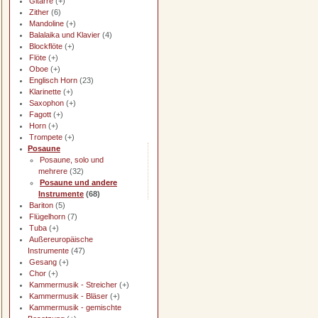
Gitarre
(+)
Zither
(6)
Mandoline
(+)
Balalaika und Klavier
(4)
Blockflöte
(+)
Flöte
(+)
Oboe
(+)
Englisch Horn
(23)
Klarinette
(+)
Saxophon
(+)
Fagott
(+)
Horn
(+)
Trompete
(+)
Posaune
Posaune, solo und
mehrere
(32)
Posaune und andere
Instrumente
(68)
Bariton
(5)
Flügelhorn
(7)
Tuba
(+)
Außereuropäische
Instrumente
(47)
Gesang
(+)
Chor
(+)
Kammermusik - Streicher
(+)
Kammermusik - Bläser
(+)
Kammermusik - gemischte