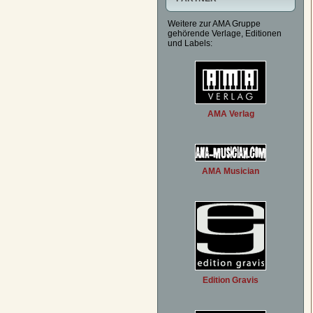
Weitere zur AMA Gruppe
gehörende Verlage, Editionen
und Labels:
AMA Verlag
AMA Musician
Edition Gravis