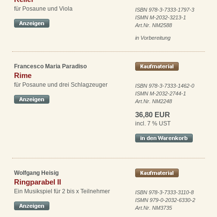
für Posaune und Viola
ISBN 978-3-7333-1797-3
ISMN M-2032-3213-1
Art.Nr. NM2588
in Vorbereitung
Francesco Maria Paradiso
Rime
für Posaune und drei Schlagzeuger
ISBN 978-3-7333-1462-0
ISMN M-2032-2744-1
Art.Nr. NM2248
36,80 EUR
incl. 7 % UST
Wolfgang Heisig
Ringparabel II
Ein Musikspiel für 2 bis x Teilnehmer
ISBN 978-3-7333-3110-8
ISMN 979-0-2032-6330-2
Art.Nr. NM3735