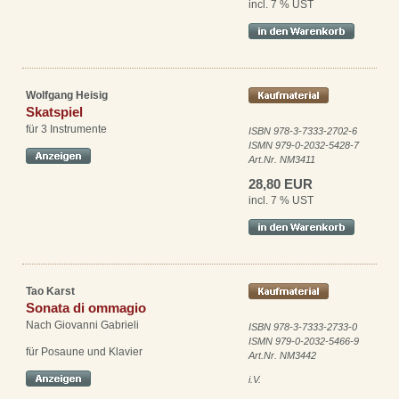
incl. 7 % UST
Wolfgang Heisig
Skatspiel
für 3 Instrumente
ISBN 978-3-7333-2702-6
ISMN 979-0-2032-5428-7
Art.Nr. NM3411
28,80 EUR
incl. 7 % UST
Tao Karst
Sonata di ommagio
Nach Giovanni Gabrieli
ISBN 978-3-7333-2733-0
ISMN 979-0-2032-5466-9
für Posaune und Klavier
Art.Nr. NM3442
i.V.