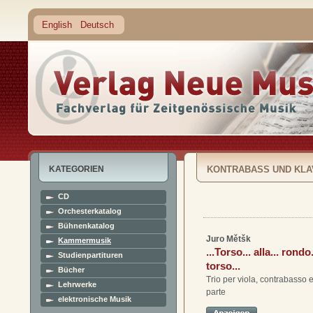
English
Deutsch
KATEGORIEN
KONTRABASS UND KLA
CD
Orchesterkatalog
Bühnenkatalog
Juro Mětšk
Kammermusik
...Torso... alla... rondo..
Studienpartituren
torso...
Bücher
Trio per viola, contrabasso 
Lehrwerke
parte
elektronische Musik