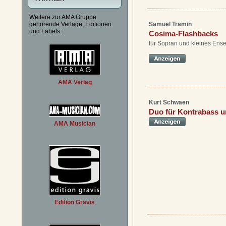
Weitere zur AMA Gruppe
Samuel Tramin
gehörende Verlage, Editionen
und Labels:
Cosima-Flashbacks
für Sopran und kleines Ens
AMA Verlag
Kurt Schwaen
Duo für Kontrabass u
AMA Musician
Edition Gravis