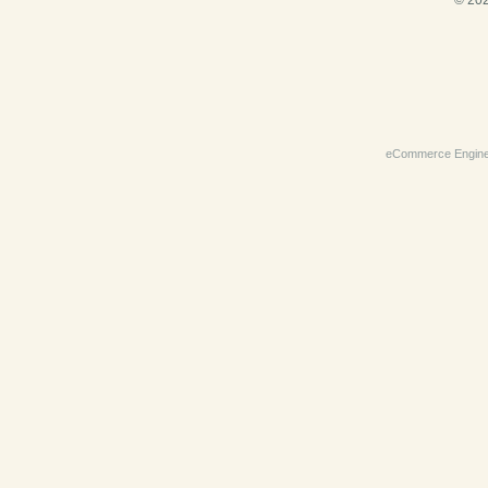
© 202
eCommerce Engin