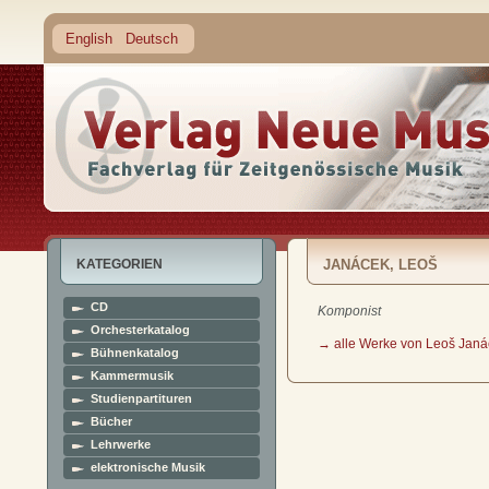
English
Deutsch
KATEGORIEN
JANÁCEK, LEOŠ
CD
Komponist
Orchesterkatalog
→ alle Werke von Leoš Janá
Bühnenkatalog
Kammermusik
Studienpartituren
Bücher
Lehrwerke
elektronische Musik