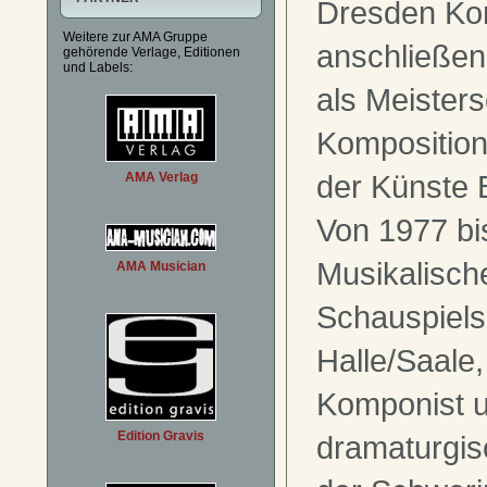
Dresden Kom
Weitere zur AMA Gruppe
anschließe
gehörende Verlage, Editionen
und Labels:
als Meisters
Komposition
der Künste B
AMA Verlag
Von 1977 bi
Musikalische
AMA Musician
Schauspiels
Halle/Saale
Komponist 
Edition Gravis
dramaturgis