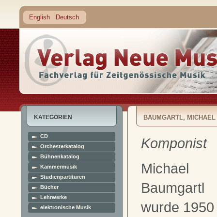
English
Deutsch
KATEGORIEN
BAUMGARTL, MICHAEL
CD
Komponist
Orchesterkatalog
Bühnenkatalog
Michael
Kammermusik
Studienpartituren
Baumgartl
Bücher
Lehrwerke
wurde 1950 
elektronische Musik