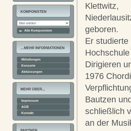
Klettwitz,
KOMPONISTEN
Niederlausit
geboren.
Alle Komponisten
Er studierte
…MEHR INFORMATIONEN
Hochschule 
Mitteilungen
Dirigieren u
Konzerte
Abkürzungen
1976 Chordir
Verpflichtu
MEHR ÜBER...
Bautzen und
Impressum
AGB
schließlich 
Kontakt
an der Musi
PARTNER