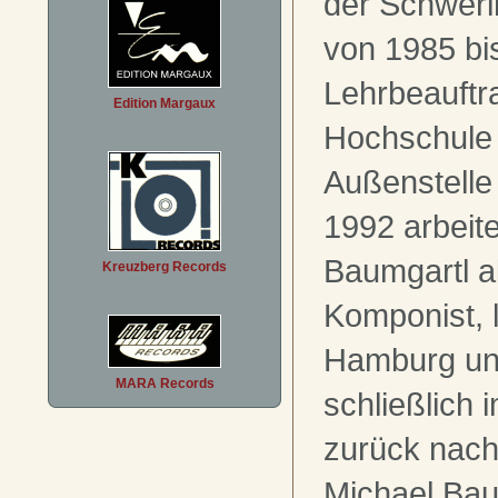
der Schweri
von 1985 bi
Lehrbeauftr
Edition Margaux
Hochschule 
Außenstelle
1992 arbeit
Baumgartl al
Kreuzberg Records
Komponist, 
Hamburg un
MARA Records
schließlich 
zurück nach
Michael Bau