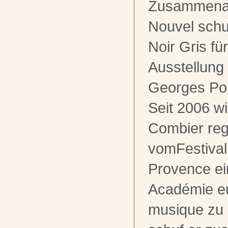
Zusammenarb
Nouvel schuf
Noir Gris fü
Ausstellung
Georges Po
Seit 2006 w
Combier re
vomFestival
Provence ei
Académie e
musique zu 