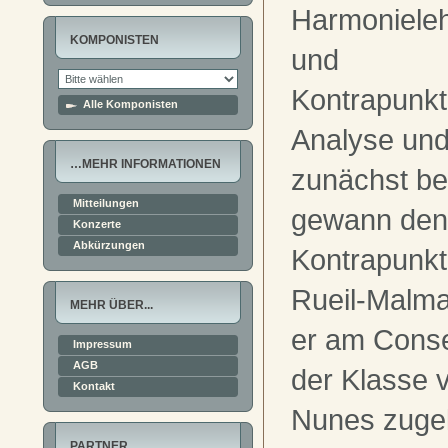
Harmoniele
KOMPONISTEN
und
Kontrapunkt
Alle Komponisten
Analyse und
…MEHR INFORMATIONEN
zunächst be
Mitteilungen
gewann den 
Konzerte
Abkürzungen
Kontrapunkt
Rueil-Malma
MEHR ÜBER...
er am Conse
Impressum
AGB
der Klasse
Kontakt
Nunes zuge
PARTNER