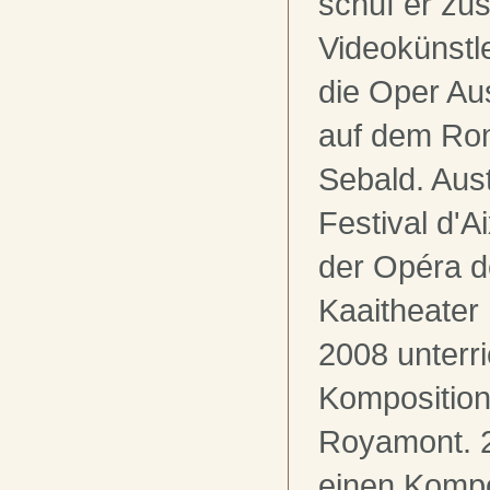
schuf er z
Videokünstl
die Oper Aus
auf dem Ro
Sebald. Aus
Festival d'A
der Opéra d
Kaaitheater 
2008 unterri
Komposition
Royamont. 2
einen Kompo