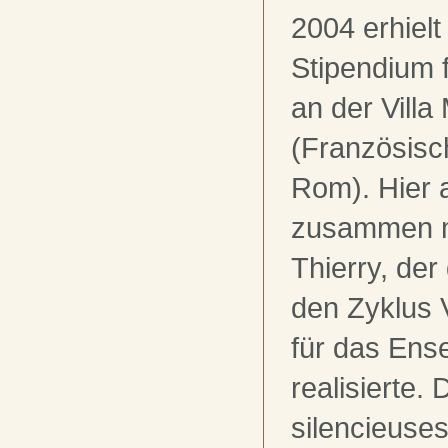
2004 erhielt
Stipendium f
an der Villa
(Französisc
Rom). Hier a
zusammen m
Thierry, der 
den Zyklus 
für das Ens
realisierte.
silencieuse