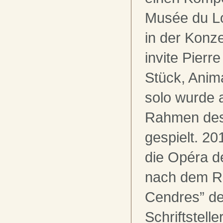
Musée du Lo
in der Konze
invite Pierr
Stück, Anima
solo wurde
Rahmen des 
gespielt. 20
die Opéra d
nach dem R
Cendres” de
Schriftstell