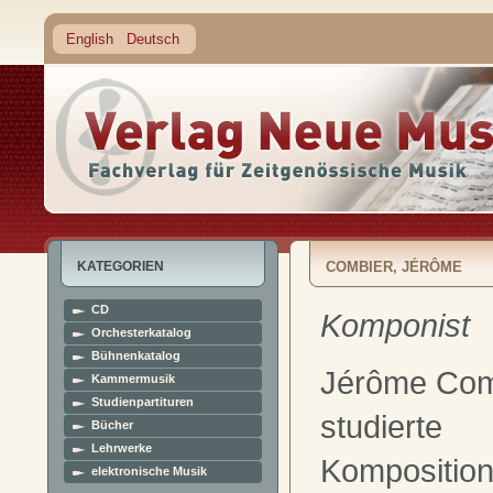
English
Deutsch
KATEGORIEN
COMBIER, JÉRÔME
CD
Komponist
Orchesterkatalog
Bühnenkatalog
Jérôme Com
Kammermusik
Studienpartituren
studierte
Bücher
Lehrwerke
Komposition
elektronische Musik