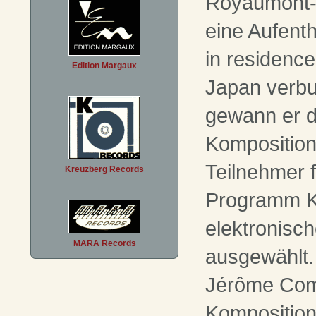
Royaumont-S
eine Aufent
in residence
Edition Margaux
Japan verb
gewann er d
Komposition
Teilnehmer 
Kreuzberg Records
Programm K
elektronisc
MARA Records
ausgewählt.
Jérôme Com
Komposition