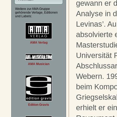
gewann er d
Weitere zur AMA Gruppe
Analyse in 
gehörende Verlage, Editionen
und Labels:
Levinas’. A
absolvierte 
Masterstudi
AMA Verlag
Universität P
Abschlussar
AMA Musician
Webern. 199
beim Kompo
Griegselskal
Edition Gravis
erhielt er e