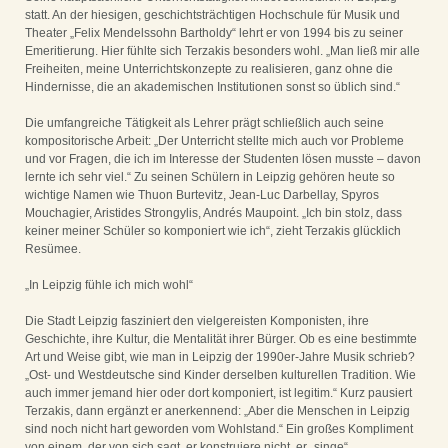
statt. An der hiesigen, geschichtsträchtigen Hochschule für Musik und
Theater „Felix Mendelssohn Bartholdy“ lehrt er von 1994 bis zu seiner
Emeritierung. Hier fühlte sich Terzakis besonders wohl. „Man ließ mir alle
Freiheiten, meine Unterrichtskonzepte zu realisieren, ganz ohne die
Hindernisse, die an akademischen Institutionen sonst so üblich sind.“
Die umfangreiche Tätigkeit als Lehrer prägt schließlich auch seine
kompositorische Arbeit: „Der Unterricht stellte mich auch vor Probleme
und vor Fragen, die ich im Interesse der Studenten lösen musste – davon
lernte ich sehr viel.“ Zu seinen Schülern in Leipzig gehören heute so
wichtige Namen wie Thuon Burtevitz, Jean-Luc Darbellay, Spyros
Mouchagier, Aristides Strongylis, Andrés Maupoint. „Ich bin stolz, dass
keiner meiner Schüler so komponiert wie ich“, zieht Terzakis glücklich
Resümee.
„In Leipzig fühle ich mich wohl“
Die Stadt Leipzig fasziniert den vielgereisten Komponisten, ihre
Geschichte, ihre Kultur, die Mentalität ihrer Bürger. Ob es eine bestimmte
Art und Weise gibt, wie man in Leipzig der 1990er-Jahre Musik schrieb?
„Ost- und Westdeutsche sind Kinder derselben kulturellen Tradition. Wie
auch immer jemand hier oder dort komponiert, ist legitim.“ Kurz pausiert
Terzakis, dann ergänzt er anerkennend: „Aber die Menschen in Leipzig
sind noch nicht hart geworden vom Wohlstand.“ Ein großes Kompliment
von einem, der von sich sagt, er konstruiere nicht, er „singe“.