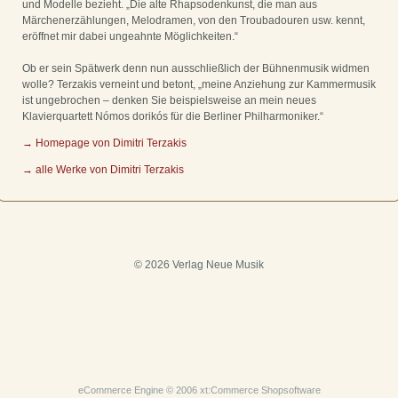
und Modelle bezieht. „Die alte Rhapsodenkunst, die man aus
Märchenerzählungen, Melodramen, von den Troubadouren usw. kennt,
eröffnet mir dabei ungeahnte Möglichkeiten.“
Ob er sein Spätwerk denn nun ausschließlich der Bühnenmusik widmen
wolle? Terzakis verneint und betont, „meine Anziehung zur Kammermusik
ist ungebrochen – denken Sie beispielsweise an mein neues
Klavierquartett Nómos dorikós für die Berliner Philharmoniker.“
→ Homepage von Dimitri Terzakis
→ alle Werke von Dimitri Terzakis
© 2026 Verlag Neue Musik
eCommerce Engine © 2006
xt:Commerce Shopsoftware