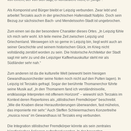
Als Komponist und Bürger bleibt er Leipzig verbunden. Zwar lebt und
arbeitet Terzakis auch in der griechischen Hafenstadt Nafplio. Doch sein
Bezug zur sächsischen Bach- und Mendelssohn-Stadt ist ungebrochen.
Zum einen sei da der besondere Charakter dieses Ortes. „In Leipzig fühle
ich mich sehr wohl. Ich teile meine Zeit zwischen Leipzig und
Griechenland. Weswegen ich so gerne in Leipzig bin, liegt wohl auch an
seiner Geschichte und seinem historischen Glück, im Krieg nicht
vollständig zerstört worden zu sein. Die historische Architektur der Stadt
sagt mir sehr zu und die Leipziger Kaffeehauskultur steht mir als
Südländer sehr nah.“
Zum anderen ist da die kulturelle Welt (wiewohl beim hiesigen
Gewandhausorchester seine Noten noch nicht auf den Pulten lagen). In
Leipzig ist Terzakis gefragt. Sogar der berühmte Thomanerchor führte
seine Musik auf. „In den Thomanern fand ich verständnisvolle,
erstklassige Interpreten mit offenem Horizont“ – wiewohl sich Terzakis im
Kontext deren Repertoires als „stilistischen Fremdkörper“ beschreibt.
„Wie die Knaben diese Herausforderungen überwanden, fast mühelos,
das imponierte mir sehr.“ Auch Steffen Schleiermachers Konzertreihe
„musica nova“ im Gewandhaus ist Terzakis eng verbunden.
Die Integration stilistischer Fremdkörper könnte als sein zentrales