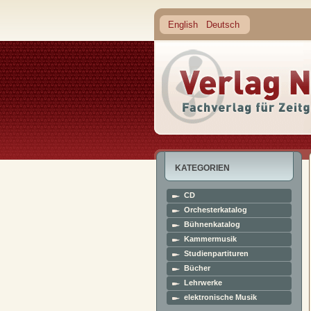
English
Deutsch
KATEGORIEN
CD
Orchesterkatalog
Bühnenkatalog
Kammermusik
Studienpartituren
Bücher
Lehrwerke
elektronische Musik