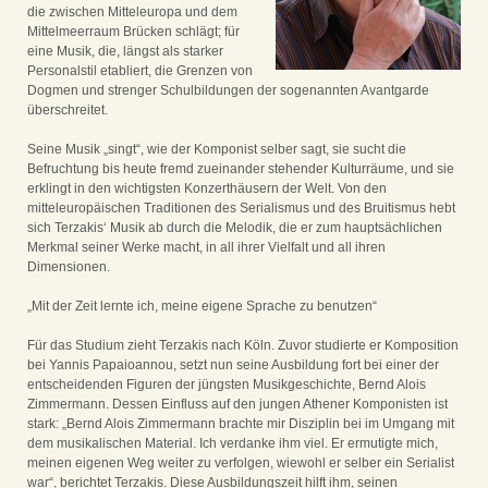
die zwischen Mitteleuropa und dem
Mittelmeerraum Brücken schlägt; für
eine Musik, die, längst als starker
Personalstil etabliert, die Grenzen von
Dogmen und strenger Schulbildungen der sogenannten Avantgarde
überschreitet.
Seine Musik „singt“, wie der Komponist selber sagt, sie sucht die
Befruchtung bis heute fremd zueinander stehender Kulturräume, und sie
erklingt in den wichtigsten Konzerthäusern der Welt. Von den
mitteleuropäischen Traditionen des Serialismus und des Bruitismus hebt
sich Terzakis‘ Musik ab durch die Melodik, die er zum hauptsächlichen
Merkmal seiner Werke macht, in all ihrer Vielfalt und all ihren
Dimensionen.
„Mit der Zeit lernte ich, meine eigene Sprache zu benutzen“
Für das Studium zieht Terzakis nach Köln. Zuvor studierte er Komposition
bei Yannis Papaioannou, setzt nun seine Ausbildung fort bei einer der
entscheidenden Figuren der jüngsten Musikgeschichte, Bernd Alois
Zimmermann. Dessen Einfluss auf den jungen Athener Komponisten ist
stark: „Bernd Alois Zimmermann brachte mir Disziplin bei im Umgang mit
dem musikalischen Material. Ich verdanke ihm viel. Er ermutigte mich,
meinen eigenen Weg weiter zu verfolgen, wiewohl er selber ein Serialist
war“, berichtet Terzakis. Diese Ausbildungszeit hilft ihm, seinen