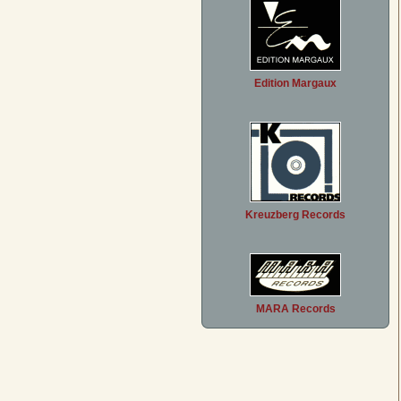
Edition Margaux
Kreuzberg Records
MARA Records