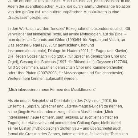
Gerne beschreibt Terzakis seine Musik als eine Art „Bluttransfusion“ in die
Adern der abendländischen Musik, die durch jahrhundertelange Isolation
von den großen ost- und außereuropäischen Musikkulturen in eine
„Sackgasse“ geraten sei.
In den Werktiteln werden Terzakis‘ Bezugnahmen besonders deutlich. Oft
verweist er auf historische Texte, auf antike Mythologien, auf die Bibel –
man denke an Daphnis und Chloe (1993/94, für Sopran und Viola), an
Das sechste Siegel (1987, für gemischten Chor und
Instrumentalensemble), Dialoge im Hades (2011, für Fagott und Klavier),
Die Reden Gottes nach Hiob (2007, für Sprecher, gemischten Chor und
Orgel), Gesang des Bacchos (1997, für Bläseroktett), Odyssee (1977/84,
für 3 Solostimmen, Erzähler, gemischten Chor und Kammerorchester)
oder Über Platon (2007/2008, für Mezzosopran und Streichorchester).
Weitere mehr könnten aufgezählt werden.
„Mich interessieren neue Formen des Musiktheaters“
Als ein neues Beispiel sind Die Irrfahrten des Odysseus (2010, für
Ensemble, Sopran, Sprecher und Laterna-magica-Bilder) zu nennen,
seine jüngste Auseinandersetzung mit dem Musiktheater. „Mich
interessieren neue Formen“, sagt Terzakis. Er sucht einen frischen
Zugang zur etwas verstaubt anmutenden Gattung Oper, bleibt dabei
seiner Lust an mythologischen Stoffen treu – und überschreitet auch
formal die Grenzen des Genres, indem er sich auf historische Techniken