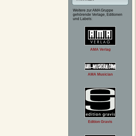
Weitere zur AMA Gruppe
gehörende Verlage, Editionen
und Labels:
AMA Verlag
AMA Musician
Edition Gravis