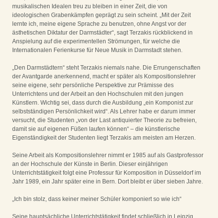
musikalischen Idealen treu zu bleiben in einer Zeit, die von
ideologischen Grabenkämpfen geprägt zu sein scheint. „Mit der Zeit
lernte ich, meine eigene Sprache zu benutzen, ohne Angst vor der
ästhetischen Diktatur der Darmstädter“, sagt Terzakis rückblickend in
Anspielung auf die experimentellen Strömungen, für welche die
Internationalen Ferienkurse für Neue Musik in Darmstadt stehen.
„Den Darmstädtern“ steht Terzakis niemals nahe. Die Errungenschaften
der Avantgarde anerkennend, macht er später als Kompositionslehrer
seine eigene, sehr persönliche Perspektive zur Prämisse des
Unterrichtens und der Arbeit an den Hochschulen mit den jungen
Künstlern. Wichtig sei, dass durch die Ausbildung „ein Komponist zur
selbstständigen Persönlichkeit wird“. Als Lehrer habe er darum immer
versucht, die Studenten „von der Last antiquierter Theorie zu befreien,
damit sie auf eigenen Füßen laufen können“ – die künstlerische
Eigenständigkeit der Studenten liegt Terzakis am meisten am Herzen.
Seine Arbeit als Kompositionslehrer nimmt er 1985 auf als Gastprofessor
an der Hochschule der Künste in Berlin. Dieser einjährigen
Unterrichtstätigkeit folgt eine Professur für Komposition in Düsseldorf im
Jahr 1989, ein Jahr später eine in Bern. Dort bleibt er über sieben Jahre.
„Ich bin stolz, dass keiner meiner Schüler komponiert so wie ich“
Seine hauptsächliche Unterrichtstätigkeit findet schließlich in Leipzig