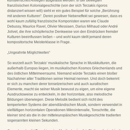
künstlerisches Anliegen aufgefasst werden. In der bewegten
französischen Kolonialgeschichte (von der sich Terzakis rigoros
distanziert wissen will) sieht er ein gutes Beispiel für solche „Berührung
mit anderen Kulturen“. Deren positiver Nebeneffekt sei gewesen, dass es
wohl kaum zufällig französische Komponisten waren wie Claude
Debussy, Maurice Ravel, Olivier Messiaen, Darius Milhaud oder André
Jolivet, die ihre schöpferische Denkweise von den Eindrücken fremder
Kulturen beeinflussen ließen – und wohl kaum stellt jemand deren
kompositorische Meisterklasse in Frage.
„Ungeahnte Möglichkeiten“
So wurzelt auch Terzakis‘ musikalische Sprache in Musikkulturen, die
außerhalb Europas liegen, im musikalischen Kosmos Griechenlands und
des östlichen Mittelmeerraums. Niemand würde Terzakis einen bloßer
Nachahmer alter Traditionen seiner Heimat nennen. Und doch bekennt
er sich zu manchen derer tonsetzerischen und auch auratischen
Elemente, macht sie seiner Musik bewusst zu eigen, um eine eigene
Ausdrucksweise zu entwickeln, in der horizontale, also melodische
Bildungen überwiegen. Diese Melodik bedient sich nicht des
temperierten Systems der abendländischen Musik, sondern verwendet in
vielfältigen horizontalen Operationen Mikrointervalle, Tonschritte, die
kleiner sind als die in der mitteleuropäischen Musikgeschichte tradierten
sogenannten kleinen Sekunden.