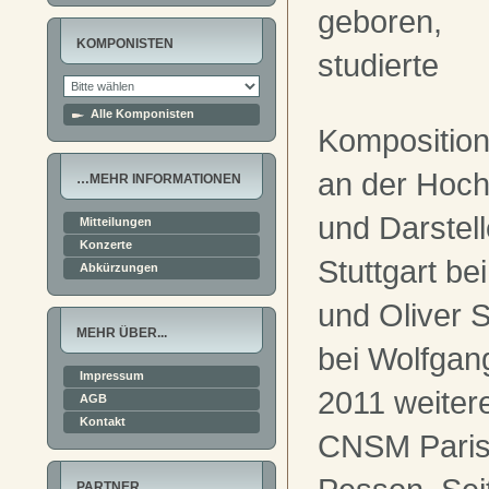
geboren,
KOMPONISTEN
studierte
Alle Komponisten
Kompositio
an der Hoch
…MEHR INFORMATIONEN
und Darstel
Mitteilungen
Konzerte
Stuttgart be
Abkürzungen
und Oliver S
MEHR ÜBER...
bei Wolfgan
Impressum
2011 weiter
AGB
Kontakt
CNSM Paris
PARTNER