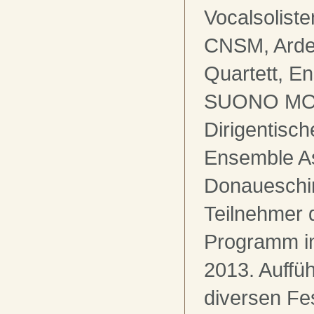
Vocalsoliste
CNSM, Arde
Quartett, E
SUONO MOB
Dirigentisch
Ensemble As
Donaueschi
Teilnehmer 
Programm i
2013. Auffü
diversen Fes