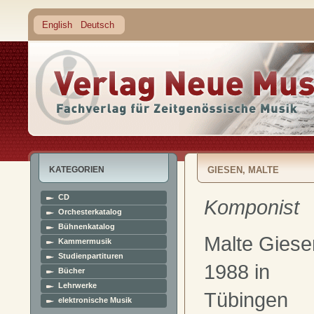
English
Deutsch
KATEGORIEN
GIESEN, MALTE
CD
Komponist
Orchesterkatalog
Bühnenkatalog
Malte Giese
Kammermusik
Studienpartituren
1988 in
Bücher
Lehrwerke
Tübingen
elektronische Musik