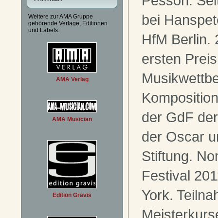
Pesson. Seit
bei Hanspet
Weitere zur AMA Gruppe
gehörende Verlage, Editionen
und Labels:
HfM Berlin. 
ersten Prei
Musikwettb
AMA Verlag
Komposition
der GdF der
AMA Musician
der Oscar u
Stiftung. N
Festival 20
York. Teiln
Edition Gravis
Meisterkurs