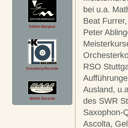
bei u.a. Mat
Beat Furrer
Edition Margaux
Peter Abling
Meisterkurs
Orchesterko
RSO Stuttga
Kreuzberg Records
Aufführunge
Ausland, u.
des SWR Stu
MARA Records
Saxophon-Q
Ascolta, Ge