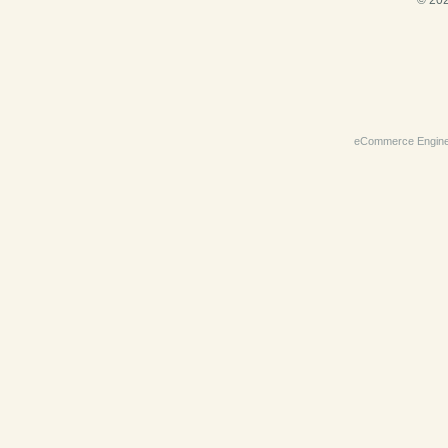
© 202
eCommerce Engin