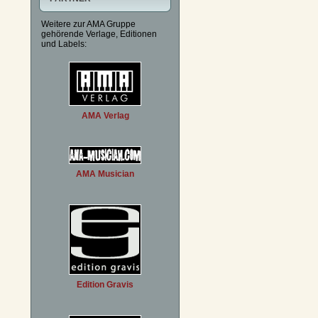
Weitere zur AMA Gruppe
gehörende Verlage, Editionen
und Labels:
AMA Verlag
AMA Musician
Edition Gravis