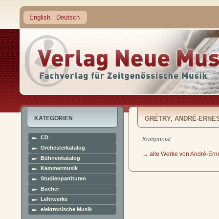
English
Deutsch
KATEGORIEN
GRÉTRY, ANDRÉ-ERNE
CD
Komponist
Orchesterkatalog
→ alle Werke von André-Ern
Bühnenkatalog
Kammermusik
Studienpartituren
Bücher
Lehrwerke
elektronische Musik