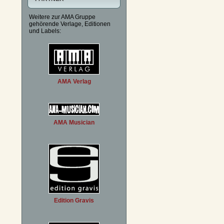
Weitere zur AMA Gruppe
gehörende Verlage, Editionen
und Labels:
AMA Verlag
AMA Musician
Edition Gravis