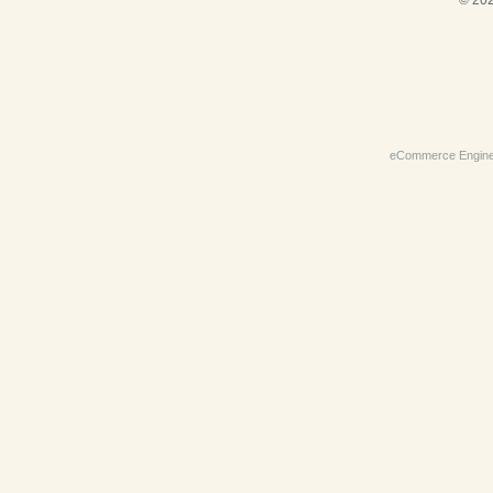
© 202
eCommerce Engin