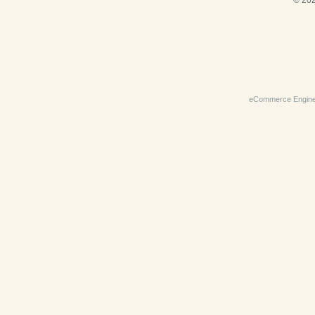
© 202
eCommerce Engin