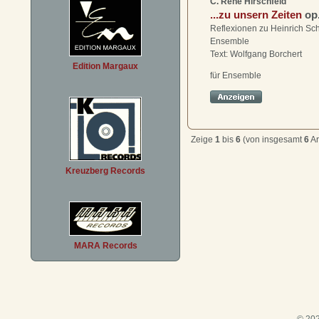
C. René Hirschfeld
...zu unsern Zeiten
op
Reflexionen zu Heinrich Sch
Ensemble
Text: Wolfgang Borchert
Edition Margaux
für Ensemble
Zeige
1
bis
6
(von insgesamt
6
Ar
Kreuzberg Records
MARA Records