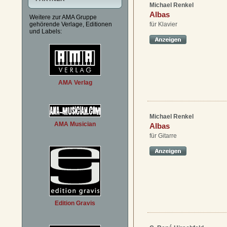
Michael Renkel
Albas
Weitere zur AMA Gruppe
gehörende Verlage, Editionen
für Klavier
und Labels:
AMA Verlag
Michael Renkel
AMA Musician
Albas
für Gitarre
Edition Gravis