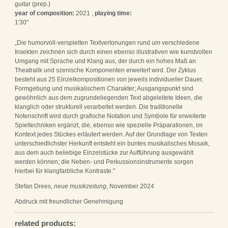
guitar (prep.)
year of composition:
2021 ,
playing time:
1'30''
„Die humorvoll-verspielten Textvertonungen rund um verschiedene
Insekten zeichnen sich durch einen ebenso illustrativen wie kunstvollen
Umgang mit Sprache und Klang aus, der durch ein hohes Maß an
Theatralik und szenische Komponenten erweitert wird. Der Zyklus
besteht aus 25 Einzelkompositionen von jeweils individueller Dauer,
Formgebung und musikalischem Charakter; Ausgangspunkt sind
gewöhnlich aus dem zugrundeliegenden Text abgeleitete Ideen, die
klanglich oder strukturell verarbeitet werden. Die traditionelle
Notenschrift wird durch grafische Notation und Symbole für erweiterte
Spieltechniken ergänzt, die, ebenso wie spezielle Präparationen, im
Kontext jedes Stückes erläutert werden. Auf der Grundlage von Texten
unterschiedlichster Herkunft entsteht ein buntes musikalisches Mosaik,
aus dem auch beliebige Einzelstücke zur Aufführung ausgewählt
werden können; die Neben- und Perkussionsinstrumente sorgen
hierbei für klangfarbliche Kontraste."
Stefan Drees,
neue musikzeitung
, November 2024
Abdruck mit freundlicher Genehmigung
related products: