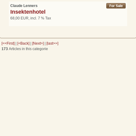
Claude Lenners
Insektenhotel
68,00 EUR, incl. 7 % Tax
[<<First]
|
[<Back]
|
[Next>]
|
[last>>]
173
Articles in this categorie