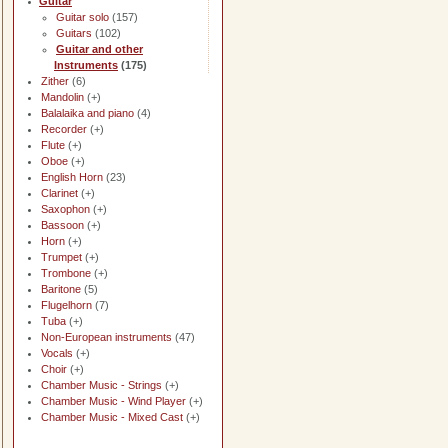
Guitar
Guitar solo
(157)
Guitars
(102)
Guitar and other
Instruments
(175)
Zither
(6)
Mandolin
(+)
Balalaika and piano
(4)
Recorder
(+)
Flute
(+)
Oboe
(+)
English Horn
(23)
Clarinet
(+)
Saxophon
(+)
Bassoon
(+)
Horn
(+)
Trumpet
(+)
Trombone
(+)
Baritone
(5)
Flugelhorn
(7)
Tuba
(+)
Non-European instruments
(47)
Vocals
(+)
Choir
(+)
Chamber Music - Strings
(+)
Chamber Music - Wind Player
(+)
Chamber Music - Mixed Cast
(+)