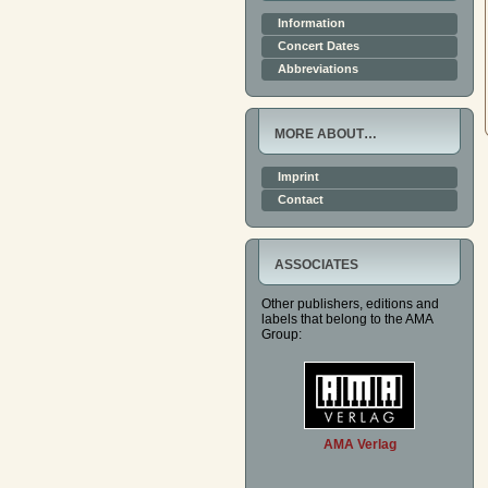
Information
Concert Dates
Abbreviations
MORE ABOUT…
Imprint
Contact
ASSOCIATES
Other publishers, editions and
labels that belong to the AMA
Group:
AMA Verlag