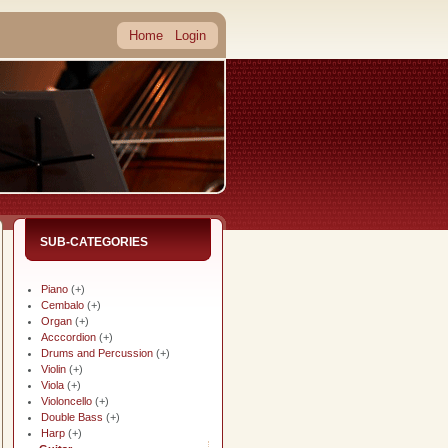
Home
Login
SUB-CATEGORIES
Piano
(+)
Cembalo
(+)
Organ
(+)
Acccordion
(+)
Drums and Percussion
(+)
Violin
(+)
Viola
(+)
Violoncello
(+)
Double Bass
(+)
Harp
(+)