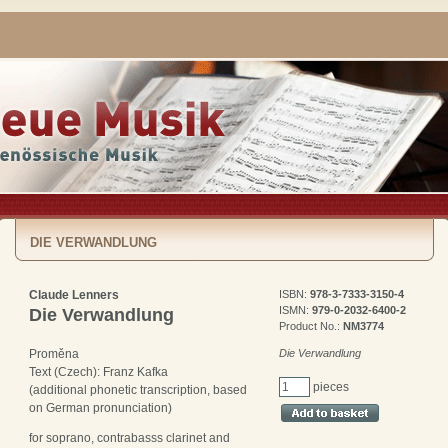
DIE VERWANDLUNG
Claude Lenners
ISBN:
978-3-7333-3150-4
ISMN:
979-0-2032-6400-2
Die Verwandlung
Product No.:
NM3774
Die Verwandlung
Proměna
Text (Czech): Franz Kafka
pieces
(additional phonetic transcription, based
on German pronunciation)
for soprano, contrabasss clarinet and