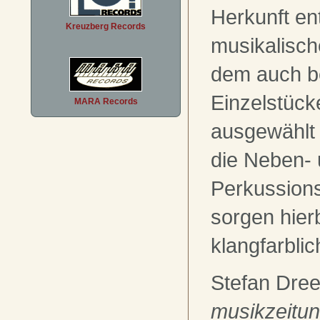
Herkunft en
Kreuzberg Records
musikalisch
dem auch be
Einzelstück
MARA Records
ausgewählt
die Neben-
Perkussion
sorgen hierb
klangfarblic
Stefan Dre
musikzeitu