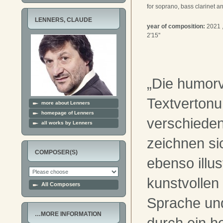
for soprano, bass clarinet an
LENNERS, CLAUDE
year of composition:
2021 
2'15''
„Die humorv
Textverton
more about Lenners
homepage of Lenners
verschieden
all works by Lenners
zeichnen si
COMPOSER(S)
ebenso illus
kunstvolle
All Composers
Sprache und
…MORE INFORMATION
durch ein 