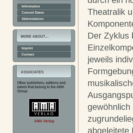
Information
Theatralik 
Concert Dates
Abbreviations
Komponenten
Der Zyklus 
MORE ABOUT…
Einzelkompo
Imprint
Contact
jeweils indi
Formgebun
ASSOCIATES
musikalisc
Other publishers, editions and
labels that belong to the AMA
Group:
Ausgangspu
gewöhnlich
zugrundelie
AMA Verlag
abgeleitete 