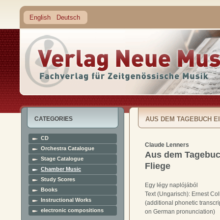
English
Deutsch
CATEGORIES
AUS DEM TAGEBUCH EI
CD
Claude Lenners
Orchestra Catalogue
Aus dem Tagebuc
Stage Catalogue
Fliege
Chamber Music
Study Scores
Egy légy naplójából
Books
Text (Ungarisch): Ernest Co
Instructional Works
(additional phonetic transcr
electronic compositions
on German pronunciation)