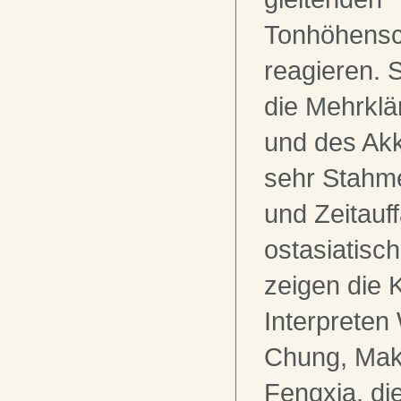
Tonhöhens
reagieren. S
die Mehrkl
und des Ak
sehr Stahm
und Zeitauf
ostasiatische
zeigen die
Interpreten
Chung, Mak
Fengxia, di