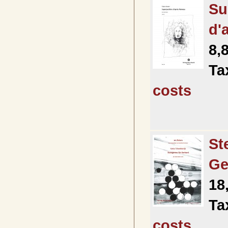
Su
d'
8,
Ta
costs
St
Ge
18
Ta
costs