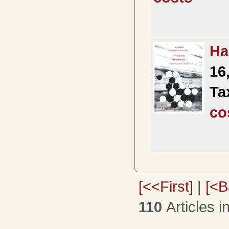
Ha
16
Ta
co
[<<First]
|
[<B
110
Articles i