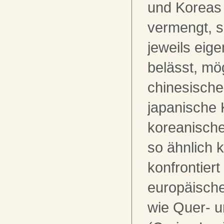
und Koreas 
vermengt, s
jeweils eig
belässt, mö
chinesische
japanische 
koreanisch
so ähnlich k
konfrontiert
europäisch
wie Quer- u