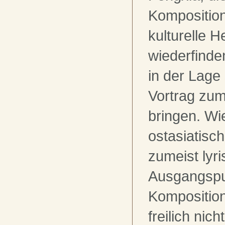
Komposition
kulturelle H
wiederfind
in der Lage 
Vortrag zum
bringen. Wie
ostasiatisch
zumeist lyri
Ausgangspu
Kompositio
freilich nic