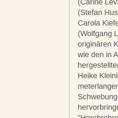
(Carine Lev
(Stefan Hu
Carola Kiefe
(Wolfgang L
originären 
wie den in 
hergestellt
Heike Klein
meterlangen
Schwebung
hervorbrin
"Horchrohr