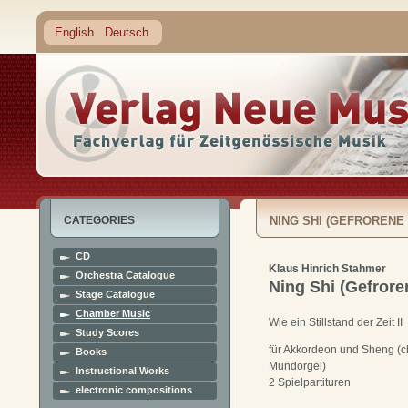
English
Deutsch
CATEGORIES
NING SHI (GEFRORENE 
CD
Klaus Hinrich Stahmer
Orchestra Catalogue
Ning Shi (Gefrore
Stage Catalogue
Chamber Music
Wie ein Stillstand der Zeit II
Study Scores
für Akkordeon und Sheng (c
Books
Mundorgel)
Instructional Works
2 Spielpartituren
electronic compositions