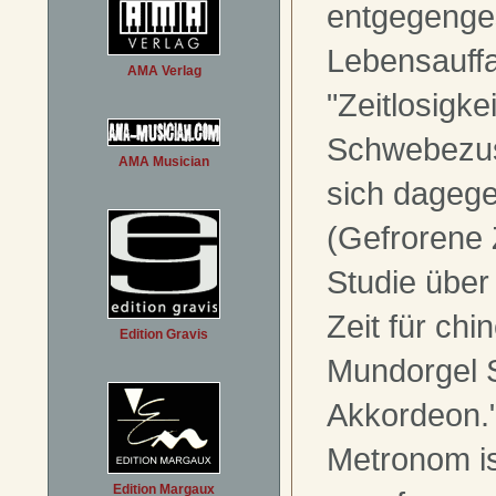
entgegenge
Lebensauff
AMA Verlag
"Zeitlosigke
Schwebezus
AMA Musician
sich dageg
(Gefrorene Z
Studie über 
Zeit für chi
Edition Gravis
Mundorgel 
Akkordeon.
Metronom is
Edition Margaux