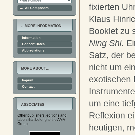
fixierten Uh
All Composers
Klaus Hinri
…MORE INFORMATION
Booklet zu 
Information
Ning Shi.
Ei
Concert Dates
Abbreviations
Satz, der b
nicht um ein
MORE ABOUT…
exotischen
Imprint
Contact
Instrumente
um eine tie
ASSOCIATES
Reflexion e
Other publishers, editions and
labels that belong to the AMA
Group:
heutigen, 