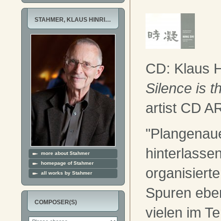
STAHMER, KLAUS HINRI…
CD: Klaus H
Silence is 
artist CD 
"Plangenaue
hinterlasse
more about Stahmer
homepage of Stahmer
organisiert
all works by Stahmer
Spuren eben
COMPOSER(S)
vielen im T