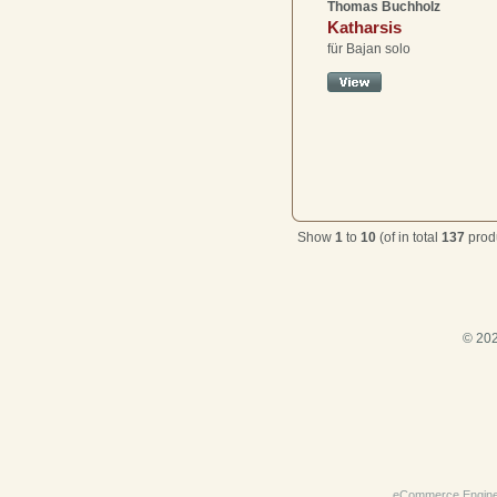
Thomas Buchholz
Katharsis
für Bajan solo
Show
1
to
10
(of in total
137
prod
© 202
eCommerce Engin