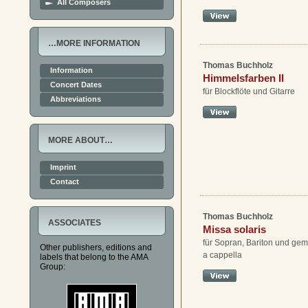
All Composers
…MORE INFORMATION
Thomas Buchholz
Information
Himmelsfarben II
Concert Dates
für Blockflöte und Gitarre
Abbreviations
MORE ABOUT…
Imprint
Contact
Thomas Buchholz
ASSOCIATES
Missa solaris
für Sopran, Bariton und ge
Other publishers, editions and
a cappella
labels that belong to the AMA
Group: