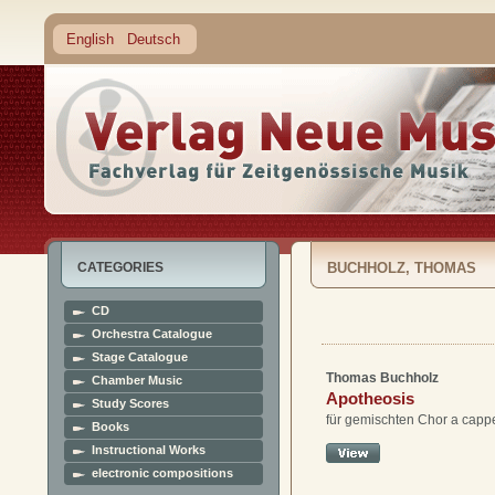
English
Deutsch
CATEGORIES
BUCHHOLZ, THOMAS
CD
Orchestra Catalogue
Stage Catalogue
Thomas Buchholz
Chamber Music
Apotheosis
Study Scores
für gemischten Chor a cappe
Books
Instructional Works
electronic compositions