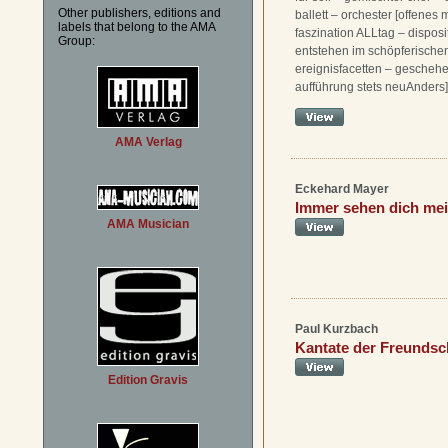
Other publishers, editions and
ballett – orchester [offenes m
labels that belong to the AMA
faszination ALLtag – dispos
Group:
entstehen im schöpferischen
ereignisfacetten – geschehe
aufführung stets neuAnders]
AMA Verlag
Eckehard Mayer
Immer sehen dich me
AMA Musician
Paul Kurzbach
Kantate der Freundsc
Edition Gravis