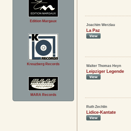
Edition Margaux
Joachim Werzlau
La Paz
Kreuzberg Records
Walter Thomas Heyn
Leipziger Legende
MARA Records
Ruth Zechlin
Lidice-Kantate