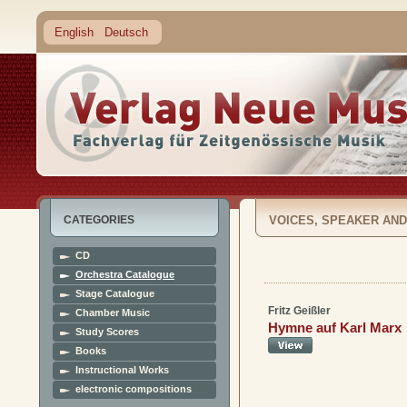
English
Deutsch
CATEGORIES
VOICES, SPEAKER AN
CD
Orchestra Catalogue
Stage Catalogue
Fritz Geißler
Chamber Music
Hymne auf Karl Marx
Study Scores
Books
Instructional Works
electronic compositions