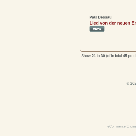
Paul Dessau
Lied von der neuen E
Show
21
to
30
(of in total
45
prod
© 202
eCommerce Engin