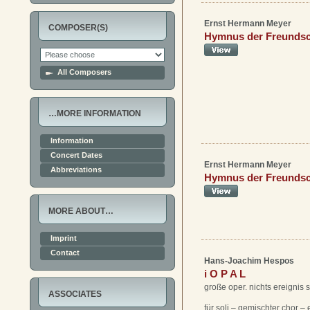
Ernst Hermann Meyer
COMPOSER(S)
Hymnus der Freundsc
All Composers
…MORE INFORMATION
Information
Concert Dates
Ernst Hermann Meyer
Abbreviations
Hymnus der Freundsc
MORE ABOUT…
Imprint
Contact
Hans-Joachim Hespos
i O P A L
große oper. nichts ereignis st
ASSOCIATES
für soli – gemischter chor – 