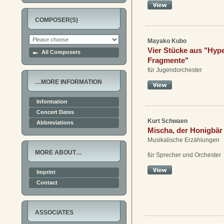
COMPOSER(S)
Mayako Kubo
Vier Stücke aus "Hype
All Composers
Fragmente"
für Jugendorchester
…MORE INFORMATION
Information
Concert Dates
Kurt Schwaen
Abbreviations
Mischa, der Honigbär
Musikalische Erzählungen
MORE ABOUT…
für Sprecher und Orchester
Imprint
Contact
ASSOCIATES