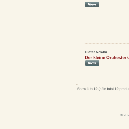
Dieter Nowka
Der kleine Orchesterk
Show
1
to
10
(of in total
19
produc
© 202