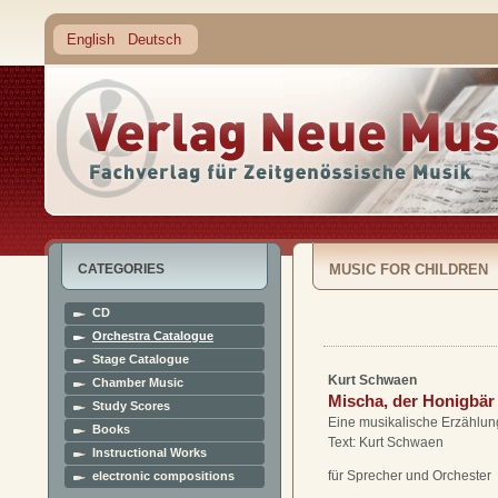
English
Deutsch
CATEGORIES
MUSIC FOR CHILDREN
CD
Orchestra Catalogue
Stage Catalogue
Kurt Schwaen
Chamber Music
Mischa, der Honigbär
Study Scores
Eine musikalische Erzählun
Books
Text: Kurt Schwaen
Instructional Works
für Sprecher und Orchester
electronic compositions