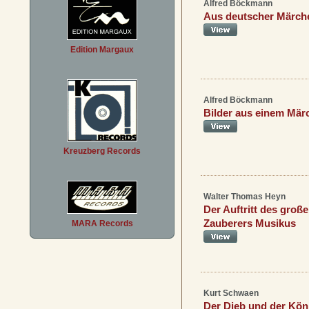
Alfred Böckmann
Aus deutscher Märch
Edition Margaux
Alfred Böckmann
Bilder aus einem Mä
Kreuzberg Records
Walter Thomas Heyn
Der Auftritt des groß
Zauberers Musikus
MARA Records
Kurt Schwaen
Der Dieb und der Kön