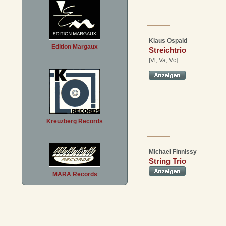
Klaus Ospald
Edition Margaux
Streichtrio
[Vl, Va, Vc]
Kreuzberg Records
Michael Finnissy
String Trio
MARA Records