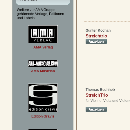
Weitere zur AMA Gruppe
gehörende Verlage, Editionen
und Labels:
Günter Kochan
Streichtrio
AMA Verlag
AMA Musician
Thomas Buchholz
StreichTrio
für Violine, Viola und Violon
Edition Gravis