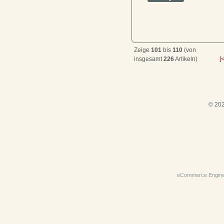
Zeige
101
bis
110
(von
insgesamt
226
Artikeln)
[
© 202
eCommerce Engin