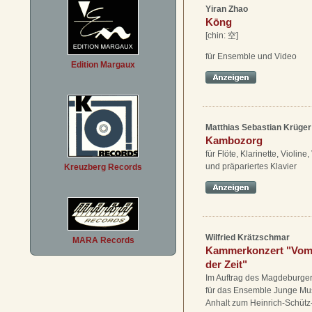
Yiran Zhao
Kōng
[chin: 空]
für Ensemble und Video
Edition Margaux
Matthias Sebastian Krüger
Kambozorg
für Flöte, Klarinette, Violine
und präpariertes Klavier
Kreuzberg Records
Wilfried Krätzschmar
MARA Records
Kammerkonzert "Vo
der Zeit"
Im Auftrag des Magdeburger
für das Ensemble Junge Mu
Anhalt zum Heinrich-Schüt