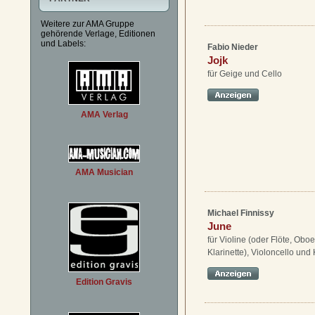
Weitere zur AMA Gruppe
gehörende Verlage, Editionen
und Labels:
Fabio Nieder
Jojk
für Geige und Cello
AMA Verlag
AMA Musician
Michael Finnissy
June
für Violine (oder Flöte, Obo
Klarinette), Violoncello und 
Edition Gravis