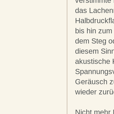
verstimmte F
das Lache
Halbdruckfla
bis hin zum
dem Steg od
diesem Sin
akustische
Spannungsv
Geräusch z
wieder zurü
Nicht mehr 