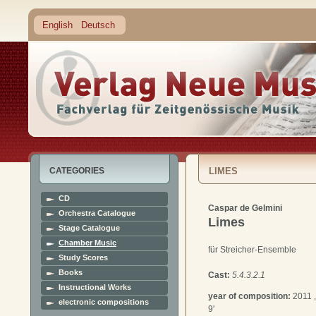
English
Deutsch
CATEGORIES
LIMES
CD
Caspar de Gelmini
Orchestra Catalogue
Limes
Stage Catalogue
Chamber Music
für Streicher-Ensemble
Study Scores
Books
Cast:
5.4.3.2.1
Instructional Works
year of composition:
2011 
electronic compositions
9'