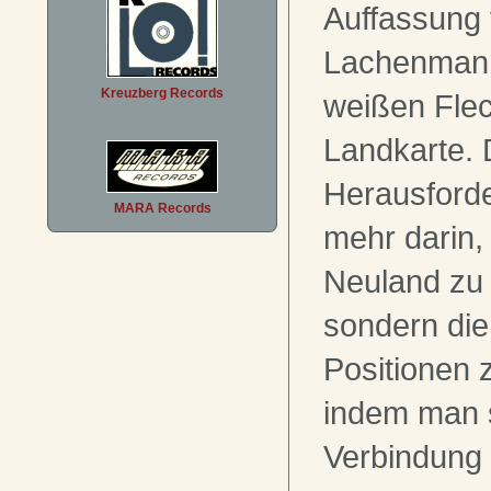
Auffassung
Lachenmann
Kreuzberg Records
weißen Flec
Landkarte. 
Herausforde
MARA Records
mehr darin,
Neuland zu
sondern die
Positionen z
indem man s
Verbindung 