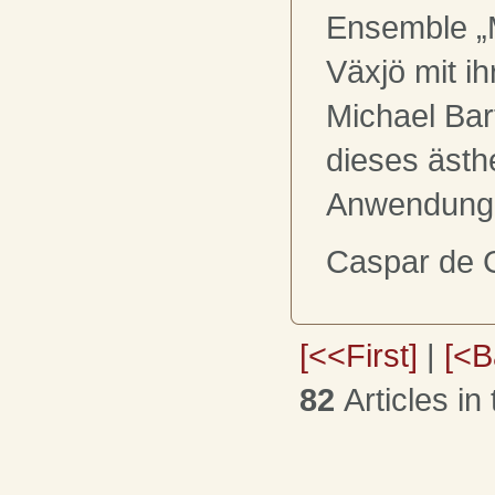
Ensemble „M
Växjö mit i
Michael Ba
dieses ästh
Anwendung
Caspar de 
[<<First]
|
[<B
82
Articles in 