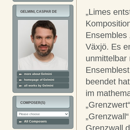
„Limes ents
GELMINI, CASPAR DE
Komposition
Ensembles „
Växjö. Es e
unmittelbar
Ensemblest
more about Gelmini
beendet hat
homepage of Gelmini
all works by Gelmini
im mathema
„Grenzwert“
COMPOSER(S)
„Grenzwall“
All Composers
Grenzwall 