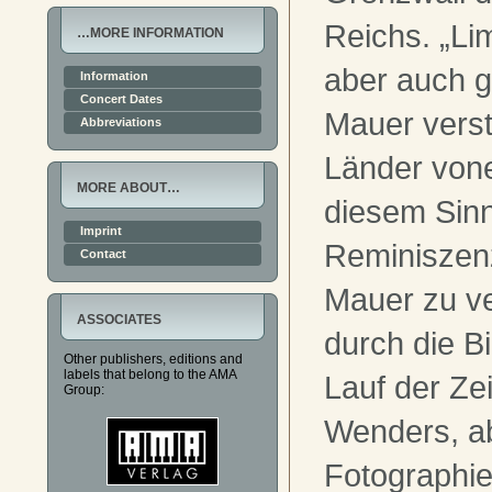
Reichs. „L
…MORE INFORMATION
aber auch g
Information
Concert Dates
Mauer verst
Abbreviations
Länder vone
MORE ABOUT…
diesem Sinn
Imprint
Reminiszen
Contact
Mauer zu ver
ASSOCIATES
durch die Bi
Other publishers, editions and
labels that belong to the AMA
Lauf der Ze
Group:
Wenders, ab
Fotographi