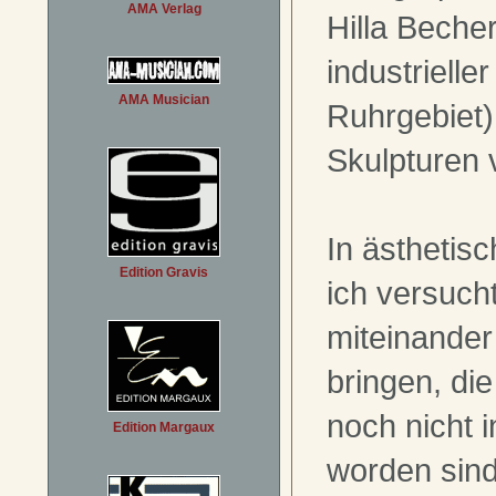
AMA Verlag
Hilla Beche
industrielle
AMA Musician
Ruhrgebiet)
Skulpturen 
In ästhetis
Edition Gravis
ich versuch
miteinander
bringen, di
noch nicht 
Edition Margaux
worden sind