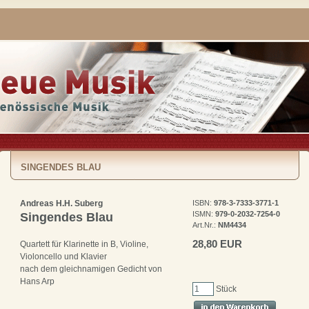
SINGENDES BLAU
Andreas H.H. Suberg
ISBN:
978-3-7333-3771-1
ISMN:
979-0-2032-7254-0
Singendes Blau
Art.Nr.:
NM4434
28,80 EUR
Quartett für Klarinette in B, Violine,
Violoncello und Klavier
nach dem gleichnamigen Gedicht von
Hans Arp
Stück