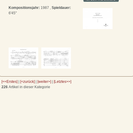
Kompositionsjahr:
1987 ,
Spieldauer:
6'45''
[<<Erstes]
|
[<zurück]
|
[weiter>]
|
[Letztes>>]
226
Artikel in dieser Kategorie