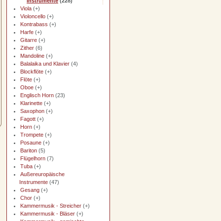
Instrumente
(228)
Viola
(+)
Violoncello
(+)
Kontrabass
(+)
Harfe
(+)
Gitarre
(+)
Zither
(6)
Mandoline
(+)
Balalaika und Klavier
(4)
Blockflöte
(+)
Flöte
(+)
Oboe
(+)
Englisch Horn
(23)
Klarinette
(+)
Saxophon
(+)
Fagott
(+)
Horn
(+)
Trompete
(+)
Posaune
(+)
Bariton
(5)
Flügelhorn
(7)
Tuba
(+)
Außereuropäische
Instrumente
(47)
Gesang
(+)
Chor
(+)
Kammermusik - Streicher
(+)
Kammermusik - Bläser
(+)