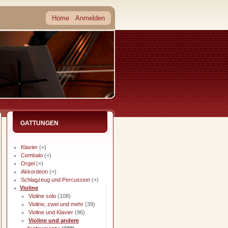
Home
Anmelden
GATTUNGEN
Klavier
(+)
Cembalo
(+)
Orgel
(+)
Akkordeon
(+)
Schlagzeug und Percussion
(+)
Violine
Violine solo
(108)
Violine, zwei und mehr
(39)
Violine und Klavier
(96)
Violine und andere