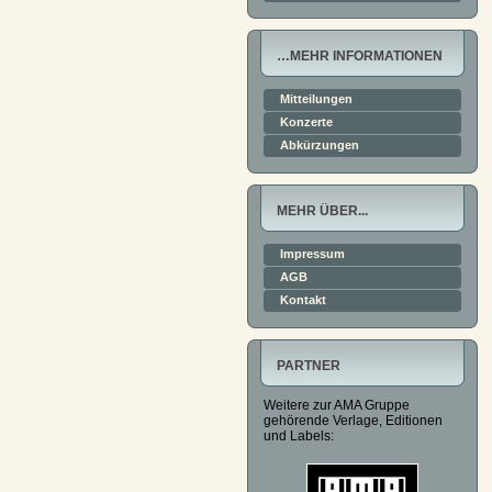
…MEHR INFORMATIONEN
Mitteilungen
Konzerte
Abkürzungen
MEHR ÜBER...
Impressum
AGB
Kontakt
PARTNER
Weitere zur AMA Gruppe
gehörende Verlage, Editionen
und Labels: