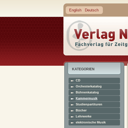
English
Deutsch
KATEGORIEN
CD
Orchesterkatalog
Bühnenkatalog
Kammermusik
Studienpartituren
Bücher
Lehrwerke
elektronische Musik