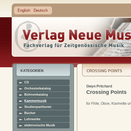
English
Deutsch
KATEGORIEN
CROSSING POINTS
CD
Gwyn Pritchard
Orchesterkatalog
Crossing Points
Bühnenkatalog
Kammermusik
für Flöte, Oboe, Klarinette u
Studienpartituren
Bücher
Lehrwerke
elektronische Musik