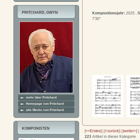
PRITCHARD, GWYN
Kompositionsjahr:
2025 ,
S
7'30''
mehr über Pritchard
Homepage von Pritchard
alle Werke von Pritchard
KOMPONISTEN
[<<Erstes]
|
[<zurück]
|
[weiter>]
|
223
Artikel in dieser Kategorie