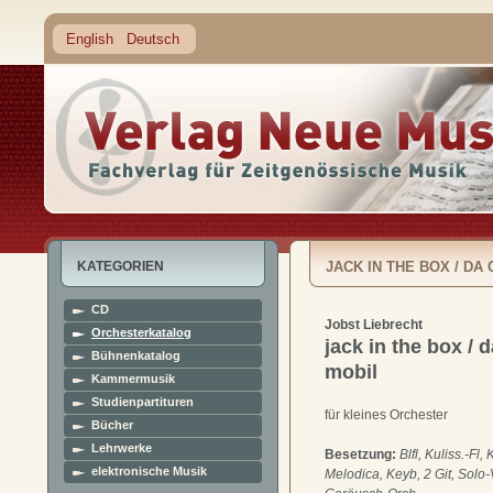
English
Deutsch
KATEGORIEN
JACK IN THE BOX / DA 
CD
Jobst Liebrecht
Orchesterkatalog
jack in the box / 
Bühnenkatalog
mobil
Kammermusik
Studienpartituren
für kleines Orchester
Bücher
Lehrwerke
Besetzung:
Blfl, Kuliss.-Fl, 
elektronische Musik
Melodica, Keyb, 2 Git, Solo-V