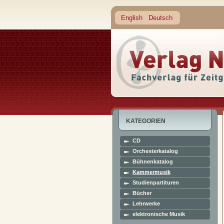
English
Deutsch
KATEGORIEN
CD
Orchesterkatalog
Bühnenkatalog
Kammermusik
Studienpartituren
Bücher
Lehrwerke
elektronische Musik