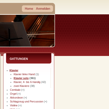
Home
Anmelden
GATTUNGEN
Klavier
Klavier linke Hand
(1)
Klavier solo
(361)
Klavier, 4- bis 6-händig
(42)
zwei Klaviere
(38)
Cembalo
(+)
Orgel
(+)
Akkordeon
(+)
Schlagzeug und Percussion
(+)
Violine
(+)