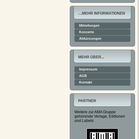
…MEHR INFORMATIONEN
Mitteilungen
Konzerte
Abkürzungen
MEHR ÜBER...
Impressum
AGB
Kontakt
PARTNER
Weitere zur AMA Gruppe
gehörende Verlage, Editionen
und Labels: