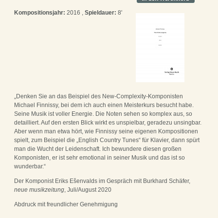
Kompositionsjahr:
2016 ,
Spieldauer:
8'
„Denken Sie an das Beispiel des New-Complexity-Komponisten
Michael Finnissy, bei dem ich auch einen Meisterkurs besucht habe.
Seine Musik ist voller Energie. Die Noten sehen so komplex aus, so
detailliert. Auf den ersten Blick wirkt es unspielbar, geradezu unsingbar.
Aber wenn man etwa hört, wie Finnissy seine eigenen Kompositionen
spielt, zum Beispiel die „English Country Tunes“ für Klavier, dann spürt
man die Wucht der Leidenschaft. Ich bewundere diesen großen
Komponisten, er ist sehr emotional in seiner Musik und das ist so
wunderbar.“
Der Komponist Eriks Ešenvalds im Gespräch mit Burkhard Schäfer,
neue musikzeitung
, Juli/August 2020
Abdruck mit freundlicher Genehmigung