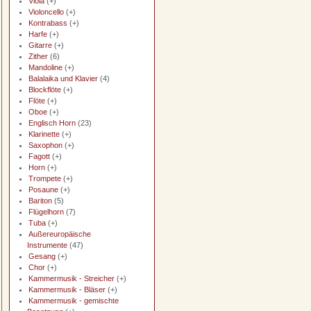
Viola
(+)
Violoncello
(+)
Kontrabass
(+)
Harfe
(+)
Gitarre
(+)
Zither
(6)
Mandoline
(+)
Balalaika und Klavier
(4)
Blockflöte
(+)
Flöte
(+)
Oboe
(+)
Englisch Horn
(23)
Klarinette
(+)
Saxophon
(+)
Fagott
(+)
Horn
(+)
Trompete
(+)
Posaune
(+)
Bariton
(5)
Flügelhorn
(7)
Tuba
(+)
Außereuropäische
Instrumente
(47)
Gesang
(+)
Chor
(+)
Kammermusik - Streicher
(+)
Kammermusik - Bläser
(+)
Kammermusik - gemischte