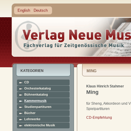
English
Deutsch
KATEGORIEN
MING
CD
Klaus Hinrich Stahmer
Orchesterkatalog
Ming
Bühnenkatalog
Kammermusik
für Sheng, Akkordeon und V
Studienpartituren
Spielpartituren
Bücher
CD-Empfehlung
Lehrwerke
elektronische Musik