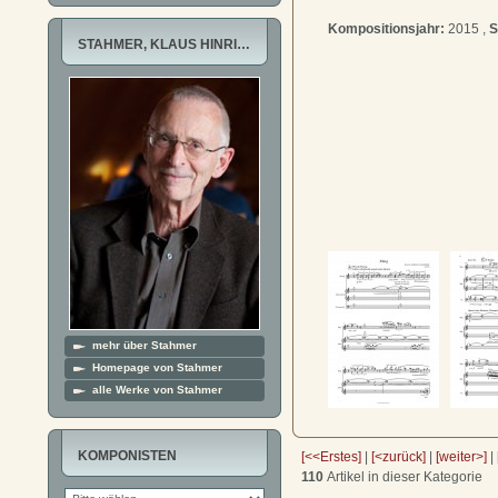
Kompositionsjahr:
2015 ,
S
STAHMER, KLAUS HINRI…
mehr über Stahmer
Homepage von Stahmer
alle Werke von Stahmer
KOMPONISTEN
[<<Erstes]
|
[<zurück]
|
[weiter>]
|
110
Artikel in dieser Kategorie