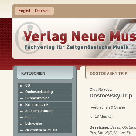
English
Deutsch
KATEGORIEN
DOSTOEVSKY-TRIP
CD
Olga Rayeva
Orchesterkatalog
Dostoevsky-Trip
Bühnenkatalog
Kammermusik
(Verbrechen & Strafe)
Studienpartituren
für 13 Musiker
Bücher
Lehrwerke
Besetzung:
Bassfl, Ob, Bass
elektronische Musik
Pos, Klv, Vl(2), Va, Vc, Kb