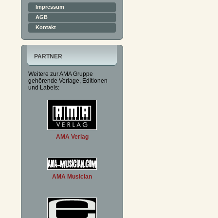
Impressum
AGB
Kontakt
PARTNER
Weitere zur AMA Gruppe
gehörende Verlage, Editionen
und Labels:
AMA Verlag
AMA Musician