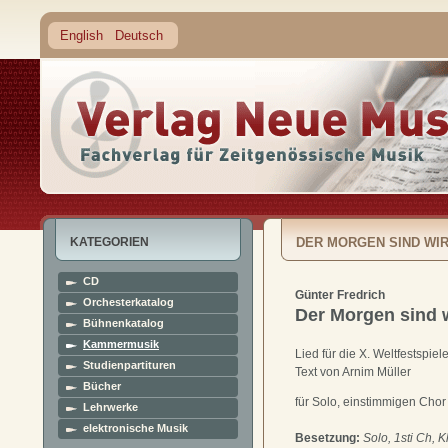
English
Deutsch
KATEGORIEN
DER MORGEN SIND WI
CD
Günter Fredrich
Orchesterkatalog
Der Morgen sind 
Bühnenkatalog
Kammermusik
Lied für die X. Weltfestspiel
Studienpartituren
Text von Arnim Müller
Bücher
für Solo, einstimmigen Chor
Lehrwerke
elektronische Musik
Besetzung:
Solo, 1sti Ch, K