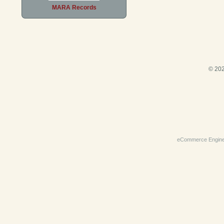
MARA Records
© 202
eCommerce Engin