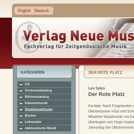
English
Deutsch
KATEGORIEN
DER ROTE PLATZ
CD
Leo Spies
Orchesterkatalog
Der Rote Platz
Bühnenkatalog
Kammermusik
Kantate. Nach Fragmenten
Studienpartituren
Oktoberpoem »Gut und Sch
Bücher
Wladimir Majakowski, ins D
Lehrwerke
übertragen von Hugo Huppe
Jahrestag der Oktoberrevolu
elektronische Musik