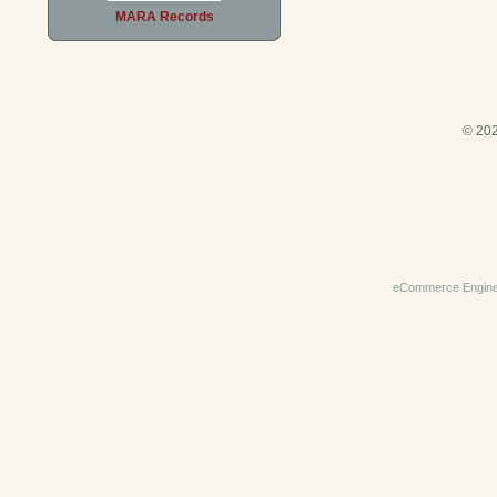
MARA Records
© 202
eCommerce Engin