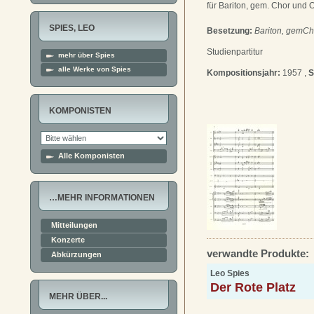
für Bariton, gem. Chor und 
SPIES, LEO
Besetzung:
Bariton, gemCh
Studienpartitur
mehr über Spies
alle Werke von Spies
Kompositionsjahr:
1957 ,
S
KOMPONISTEN
Alle Komponisten
…MEHR INFORMATIONEN
Mitteilungen
Konzerte
verwandte Produkte:
Abkürzungen
Leo Spies
Der Rote Platz
MEHR ÜBER...