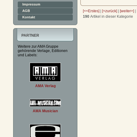
Impressum
AGB
[<<Erstes]
|
[<zurück]
|
[weiter>]
|
190
Artikel in dieser Kategorie
Kontakt
PARTNER
Weitere zur AMA Gruppe
gehörende Verlage, Editionen
und Labels:
AMA Verlag
AMA Musician